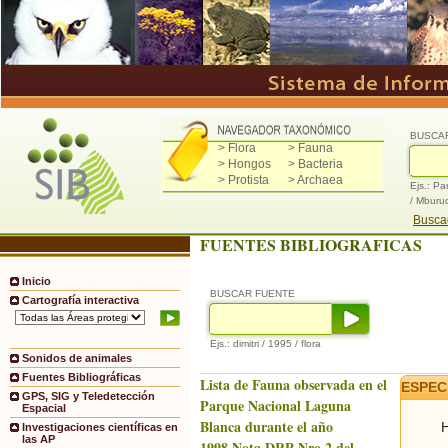
BUSCA
> Flora
> Fauna
> Hongos
> Bacteria
> Protista
> Archaea
Ejs.: Pa
/ Mburu
Buscad
FUENTES BIBLIOGRAFICAS
Inicio
BUSCAR FUENTE
Cartografía interactiva
Ejs.: dimitri / 1995 / flora
Sonidos de animales
Fuentes Bibliográficas
Lista de Fauna observada en el
ESPEC
GPS, SIG y Teledetección
Parque Nacional Laguna
Espacial
Blanca durante el año
H
Investigaciones científicas en
las AP
1998.Nota DRP Nro.2 del