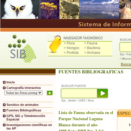
BUSCA
> Flora
> Fauna
> Hongos
> Bacteria
> Protista
> Archaea
Ejs.: Pa
/ Mburu
Buscad
FUENTES BIBLIOGRAFICAS
Inicio
BUSCAR FUENTE
Cartografía interactiva
Ejs.: dimitri / 1995 / flora
Sonidos de animales
Fuentes Bibliográficas
Lista de Fauna observada en el
ESPEC
GPS, SIG y Teledetección
Parque Nacional Laguna
Espacial
Blanca durante el año
H
Investigaciones científicas en
las AP
1998.Nota DRP Nro.2 del