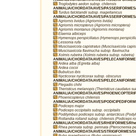
Troglodytes aedon subsp. chilensis
ANIMALIA/CHORDATA/AVES/PASSERIFORMES/T
Turdus falcklandii subsp. magellanicus
ANIMALIA/CHORDATA/AVES/PASSERIFORMES/T
Agriornis lividus (Agriornis livida)
Agriornis micropterus (Agriornis microptera)
Agriornis montanus (Agriornis montana)
Elaenia albiceps
Hymenops perspicillatus (Hymenops perspicilla
Lessonia rufa
Muscisaxicola capistratus (Muscisaxicola capist
Muscisaxicola flavinucha subsp. flavinucha
Xolmis rubetra (Xolmis rubetra subsp. rubetra)
ANIMALIA/CHORDATA/AVES/PELECANIFORMES
Ardea alba (Egretta alba)
Ardea cocoi
Bubulcus ibis
Nycticorax nycticorax subsp. obscurus
ANIMALIA/CHORDATA/AVES/PELECANIFORMES/T
Plegadis chihi
Theristicus melanopis (Theristicus caudatus s
ANIMALIA/CHORDATA/AVES/PHOENICOPTERIFO
Phoenicopterus chilensis
ANIMALIA/CHORDATA/AVES/PODICIPEDIFORMES
Podiceps major
Podiceps occipitalis subsp. occipitalis
Podilymbus podiceps subsp. antarcticus (Podyl
Rollandia rolland subsp. chilensis (Podiceps ro
ANIMALIA/CHORDATA/AVES/RHEIFORMES/Rhe
Rhea pennata subsp. pennata (Pterocnemia pe
ANIMALIA/CHORDATA/AVES/STRIGIFORMES/Str
Bubo magellanicus (Bubo virginianus)