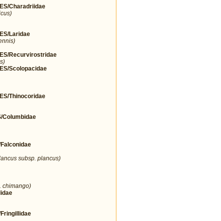
/Charadriidae
icus)
S/Laridae
ennis)
/Recurvirostridae
s)
S/Scolopacidae
/Thinocoridae
Columbidae
alconidae
lancus subsp. plancus)
. chimango)
idae
ingillidae