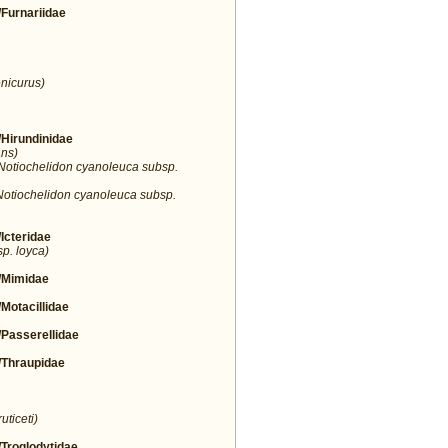
urnariidae
nicurus)
irundinidae
ans)
Notiochelidon cyanoleuca subsp.
Notiochelidon cyanoleuca subsp.
cteridae
sp. loyca)
Mimidae
tacillidae
asserellidae
Thraupidae
uticeti)
roglodytidae