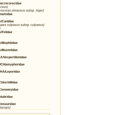
crocoracidae
aceus)
rocorax olivaceus subsp. niger)
namidae
/Canidae
opex culpaeus subsp. culpaeus)
)
Felidae
Mephitidae
Mustelidae
espertilionidae
Chlamyphoridae
A/Leporidae
nchillidae
tenomyidae
lubridae
osauridae
elanops)