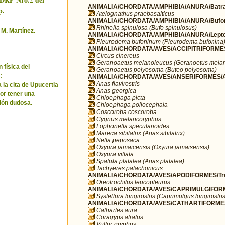
ANIMALIA/CHORDATA/AMPHIBIA/ANURA/Batra
p.
Atelognathus praebasalticus
ANIMALIA/CHORDATA/AMPHIBIA/ANURA/Bufo
Rhinella spinulosa (Bufo spinulosus)
 M. Martínez.
ANIMALIA/CHORDATA/AMPHIBIA/ANURA/Leptod
Pleurodema bufoninum (Pleurodema bufonina
ANIMALIA/CHORDATA/AVES/ACCIPITRIFORMES/
Circus cinereus
Geranoaetus melanoleucus (Geranoetus mela
 física del
Geranoaetus polyosoma (Buteo polyosoma)
:
ANIMALIA/CHORDATA/AVES/ANSERIFORMES/A
Anas flavirostris
 la cita de Upucertia
Anas georgica
por tener una
Chloephaga picta
ión dudosa.
Chloephaga poliocephala
Coscoroba coscoroba
Cygnus melancoryphus
Lophonetta specularioides
Mareca sibilatrix (Anas sibilatrix)
Netta peposaca
Oxyura jamaicensis (Oxyura jamaisensis)
Oxyura vittata
Spatula platalea (Anas platalea)
Tachyeres patachonicus
ANIMALIA/CHORDATA/AVES/APODIFORMES/Troc
Oreotrochilus leucopleurus
ANIMALIA/CHORDATA/AVES/CAPRIMULGIFORM
Systellura longirostris (Caprimulgus longirostris
ANIMALIA/CHORDATA/AVES/CATHARTIFORMES/
Cathartes aura
Coragyps atratus
Vultur gryphus