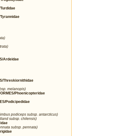
urdidae
yrannidae
ta)
rata)
/Ardeidae
hreskiornithidae
ubsp. melanopis)
RMES/Phoenicopteridae
/Podicipedidae
imbus podiceps subsp. antarcticus)
lland subsp. chilensis)
idae
nnata subsp. pennata)
igidae