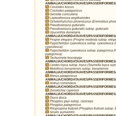
ANIMALIA/CHORDATA/AVES/PASSERIFORMES/F
Cinclodes fuscus
Cinclodes patagonicus
Geositta cunicularia
Leptasthenura aegithaloides
Ochetorhynchus phoenicurus (Eremobius phoe
Pseudoseisura gutturalis
Pseudoseisura gutturalis subsp. gutturalis
Upucerthia dumetaria
ANIMALIA/CHORDATA/AVES/PASSERIFORMES/H
Progne elegans (Progne modesta subsp. eleg
Pygochelidon cyanoleuca subsp. cyanoleuca (
cyanoleuca)
Pygochelidon cyanoleuca subsp. patagonica (
patagonica)
Tachycineta leucopyga
ANIMALIA/CHORDATA/AVES/PASSERIFORMES/I
Leistes loyca subsp. loyca (Sturnella loyca sub
Molothrus bonariensis subsp. bonariensis
ANIMALIA/CHORDATA/AVES/PASSERIFORMES/
Mimus patagonicus
ANIMALIA/CHORDATA/AVES/PASSERIFORMES/Mo
Anthus correndera
ANIMALIA/CHORDATA/AVES/PASSERIFORMES/P
Zonotrichia capensis
ANIMALIA/CHORDATA/AVES/PASSERIFORMES/
Diuca diuca
Phrygilus gayi subsp. caniceps
Phrygilus patagonicus
Rhopospina fruticeti (Phrygilus fruticeti subsp. fr
Sicalis auriventris
ANIMALIA/CHORDATA/AVES/PASSERIFORMES/T