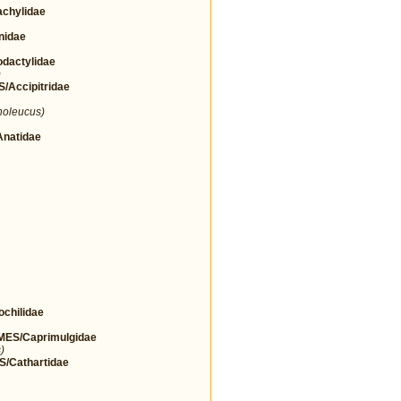
chylidae
nidae
actylidae
)
Accipitridae
noleucus)
natidae
hilidae
ES/Caprimulgidae
)
Cathartidae