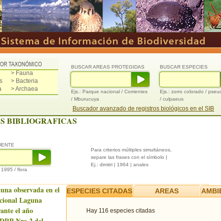
BUSCAR AREAS PROTEGIDAS
BUSCAR ESPECIES
> Fauna
s
> Bacteria
a
> Archaea
Ejs.: Parque nacional / Corrientes
Ejs.: zorro colorado / pse
/ Mburucuya
/ culpaeus
Buscador avanzado de registros biológicos en el SIB
S BIBLIOGRAFICAS
UENTE
Para criterios múltiples simultáneos,
separe las frases con el símbolo |
Ej.: dimitri | 1964 | anales
/ 1995 / flora
auna observada en el
ESPECIES CITADAS
AREAS
AMBI
cional Laguna
ante el año
Hay 116 especies citadas
 DRP Nro.2 del