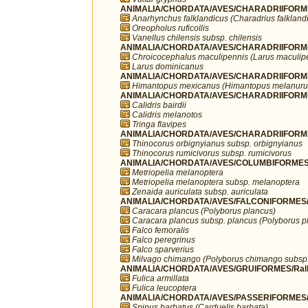
ANIMALIA/CHORDATA/AVES/CHARADRIIFORMES
Anarhynchus falklandicus (Charadrius falkland
Oreopholus ruficollis
Vanellus chilensis subsp. chilensis
ANIMALIA/CHORDATA/AVES/CHARADRIIFORME
Chroicocephalus maculipennis (Larus maculip
Larus dominicanus
ANIMALIA/CHORDATA/AVES/CHARADRIIFORMES
Himantopus mexicanus (Himantopus melanuru
ANIMALIA/CHORDATA/AVES/CHARADRIIFORME
Calidris bairdii
Calidris melanotos
Tringa flavipes
ANIMALIA/CHORDATA/AVES/CHARADRIIFORMES
Thinocorus orbignyianus subsp. orbignyianus
Thinocorus rumicivorus subsp. rumicivorus
ANIMALIA/CHORDATA/AVES/COLUMBIFORMES/
Metriopelia melanoptera
Metriopelia melanoptera subsp. melanoptera
Zenaida auriculata subsp. auriculata
ANIMALIA/CHORDATA/AVES/FALCONIFORMES/F
Caracara plancus (Polyborus plancus)
Caracara plancus subsp. plancus (Polyborus p
Falco femoralis
Falco peregrinus
Falco sparverius
Milvago chimango (Polyborus chimango subsp
ANIMALIA/CHORDATA/AVES/GRUIFORMES/Rall
Fulica armillata
Fulica leucoptera
ANIMALIA/CHORDATA/AVES/PASSERIFORMES/Fr
Spinus barbatus (Carduelis barbata)