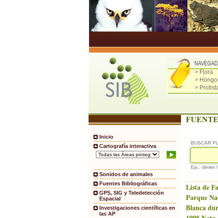
> Flora
> Hongo
> Protist
FUENTE
Inicio
BUSCAR F
Cartografía interactiva
Ejs.: dimitri 
Sonidos de animales
Fuentes Bibliográficas
Lista de F
GPS, SIG y Teledetección
Parque Na
Espacial
Blanca dur
Investigaciones científicas en
las AP
1998.Nota