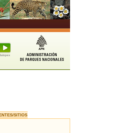
udalopex
ENTES/SITIOS