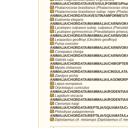
ANIMALIA/CHORDATA/AVES/SULIFORMES/Phala
Phalacrocorax brasilianus (Phalacrocorax oliv
Phalacrocorax brasilianus subsp. niger (Phalac
ANIMALIA/CHORDATA/AVES/TINAMIFORMES/Ti
Eudromia elegans
ANIMALIA/CHORDATA/MAMMALIA/CARNIVORA
Lycalopex culpaeus subsp. culpaeus (Pseudal
Lycalopex gymnocercus (Pseudalopex griseus
ANIMALIA/CHORDATA/MAMMALIA/CARNIVORA/
Leopardus geoffroyi (Oncifelis geoffroyi)
Puma concolor
ANIMALIA/CHORDATA/MAMMALIA/CARNIVORA/
Conepatus chinga
ANIMALIA/CHORDATA/MAMMALIA/CARNIVORA/
Galictis cuja
ANIMALIA/CHORDATA/MAMMALIA/CHIROPTERA/V
Myotis chiloensis
ANIMALIA/CHORDATA/MAMMALIA/CINGULATA/
Zaedyus pichiy
ANIMALIA/CHORDATA/MAMMALIA/LAGOMORPH
Lepus europaeus
Oryctolagus cuniculus
ANIMALIA/CHORDATA/MAMMALIA/RODENTIA/Chi
Lagidium viscacia
ANIMALIA/CHORDATA/MAMMALIA/RODENTIA/C
Ctenomys haigi
ANIMALIA/CHORDATA/REPTILIA/SQUAMATA/Co
Philodryas patagoniensis
ANIMALIA/CHORDATA/REPTILIA/SQUAMATA/Lei
Diplolaemus cfr. melanops (Diplolaemus cf. m