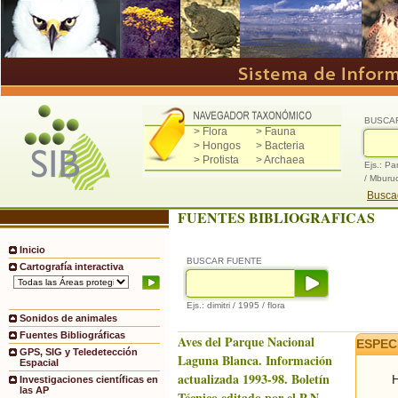
BUSCA
> Flora
> Fauna
> Hongos
> Bacteria
> Protista
> Archaea
Ejs.: Pa
/ Mburu
Buscad
FUENTES BIBLIOGRAFICAS
Inicio
BUSCAR FUENTE
Cartografía interactiva
Ejs.: dimitri / 1995 / flora
Sonidos de animales
Fuentes Bibliográficas
Aves del Parque Nacional
ESPEC
GPS, SIG y Teledetección
Laguna Blanca. Información
Espacial
actualizada 1993-98. Boletín
H
Investigaciones científicas en
las AP
Técnico editado por el P.N.