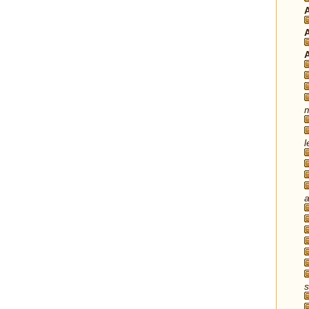
m
l
a
s