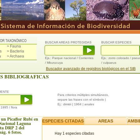
BUSCAR AREAS PROTEGIDAS
BUSCAR ESPECIES
> Fauna
s
> Bacteria
a
> Archaea
Ejs.: Parque nacional / Corrientes
Ejs.: zorro colorado / pse
/ Mburucuya
/ culpaeus
Buscador avanzado de registros biológicos en el SIB
S BIBLIOGRAFICAS
UENTE
Para criterios múltiples simultáneos,
separe las frases con el símbolo |
Ej.: dimitri | 1964 | anales
/ 1995 / flora
e un Picaflor Rubí en
ESPECIES CITADAS
AREAS
AMBI
Nacional Laguna
ta DRP 2 del
pág. 6 fotos.
Hay 1 especies citadas