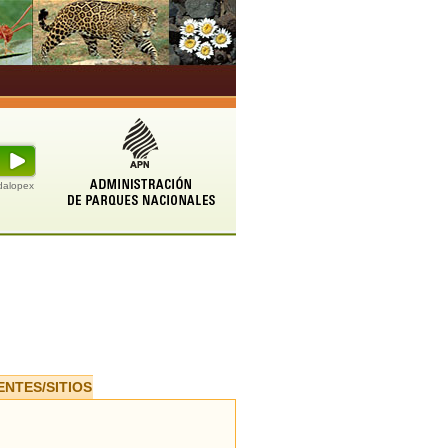
udalopex
ENTES/SITIOS