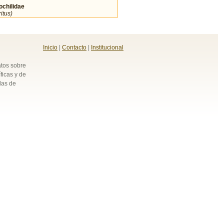
hilidae
itus)
Inicio
|
Contacto
|
Institucional
atos sobre
ficas y de
das de