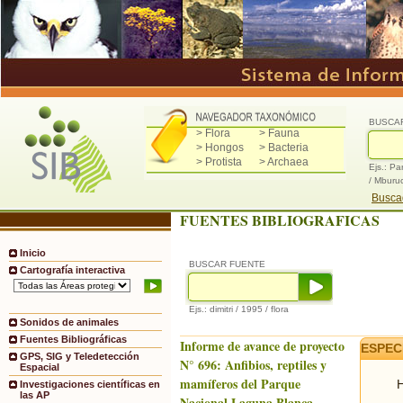
BUSCA
> Flora
> Fauna
> Hongos
> Bacteria
> Protista
> Archaea
Ejs.: Pa
/ Mburu
Buscad
FUENTES BIBLIOGRAFICAS
Inicio
BUSCAR FUENTE
Cartografía interactiva
Ejs.: dimitri / 1995 / flora
Sonidos de animales
Fuentes Bibliográficas
Informe de avance de proyecto
ESPEC
GPS, SIG y Teledetección
N° 696: Anfibios, reptiles y
Espacial
mamíferos del Parque
H
Investigaciones científicas en
las AP
Nacional Laguna Blanca