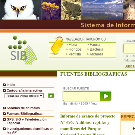
BUSCA
> Flora
> Fauna
> Hongos
> Bacteria
> Protista
> Archaea
Ejs.: Pa
/ Mburu
Buscad
FUENTES BIBLIOGRAFICAS
Inicio
BUSCAR FUENTE
Cartografía interactiva
Ejs.: dimitri / 1995 / flora
Sonidos de animales
Fuentes Bibliográficas
Informe de avance de proyecto
ESPEC
GPS, SIG y Teledetección
N° 696: Anfibios, reptiles y
Espacial
mamíferos del Parque
H
Investigaciones científicas en
las AP
Nacional Laguna Blanca