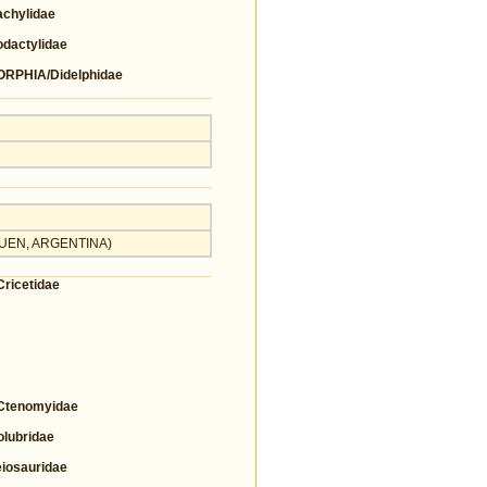
chylidae
actylidae
PHIA/Didelphidae
UQUEN, ARGENTINA)
icetidae
tenomyidae
lubridae
osauridae