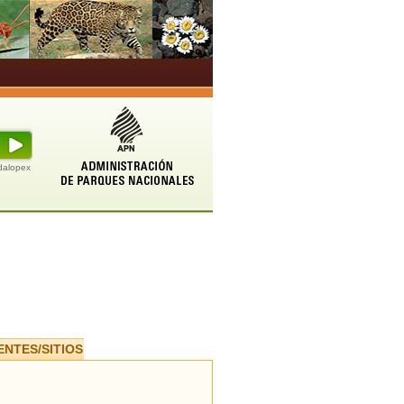
udalopex
ENTES/SITIOS