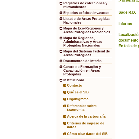
Registros de colecciones y
relevamientos
Sage R.D.
Especies exóticas invasoras
Listado de Áreas Protegidas
Nacionales
Informe
Mapa de Eco-Regiones y
Áreas Protegidas Nacionales
Localización
Mapa de Regiones
documento 
Administrativas y Áreas
Protegidas Nacionales
En folio de
Mapa del Sistema Federal de
Áreas Protegidas
Documentos de interés
Centro de Formación y
Capacitación en Áreas
Protegidas
Institucional
Contacto
Qué es el SIB
Organigrama
Referencias sobre
taxonomía
Acerca de la cartografía
Criterios de ingreso de
datos
Cómo citar datos del SIB