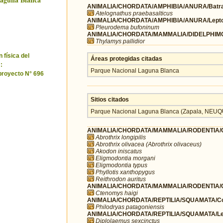
ANIMALIA/CHORDATA/AMPHIBIA/ANURA/Batra
Atelognathus praebasalticus
ANIMALIA/CHORDATA/AMPHIBIA/ANURA/Leptod
Pleurodema bufoninum
ANIMALIA/CHORDATA/MAMMALIA/DIDELPHIMOR
Thylamys pallidior
 física del
Áreas protegidas citadas
:
Parque Nacional Laguna Blanca
 proyecto N° 696
Sitios citados
Parque Nacional Laguna Blanca (Zapala, NE
ANIMALIA/CHORDATA/MAMMALIA/RODENTIA/Cr
Abrothrix longipilis
Abrothrix olivacea (Abrothrix olivaceus)
Akodon iniscatus
Eligmodontia morgani
Eligmodontia typus
Phyllotis xanthopygus
Reithrodon auritus
ANIMALIA/CHORDATA/MAMMALIA/RODENTIA/C
Ctenomys haigi
ANIMALIA/CHORDATA/REPTILIA/SQUAMATA/Co
Philodryas patagoniensis
ANIMALIA/CHORDATA/REPTILIA/SQUAMATA/Lei
Diplolaemus sexcinctus