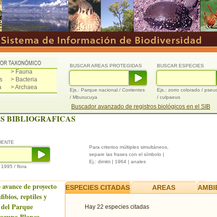
BUSCAR AREAS PROTEGIDAS
BUSCAR ESPECIES
> Fauna
s
> Bacteria
a
> Archaea
Ejs.: Parque nacional / Corrientes
Ejs.: zorro colorado / pse
/ Mburucuya
/ culpaeus
Buscador avanzado de registros biológicos en el SIB
S BIBLIOGRAFICAS
UENTE
Para criterios múltiples simultáneos,
separe las frases con el símbolo |
Ej.: dimitri | 1964 | anales
/ 1995 / flora
 avance de proyecto
ESPECIES CITADAS
AREAS
AMBI
ibios, reptiles y
 del Parque
Hay 22 especies citadas
Laguna Blanca