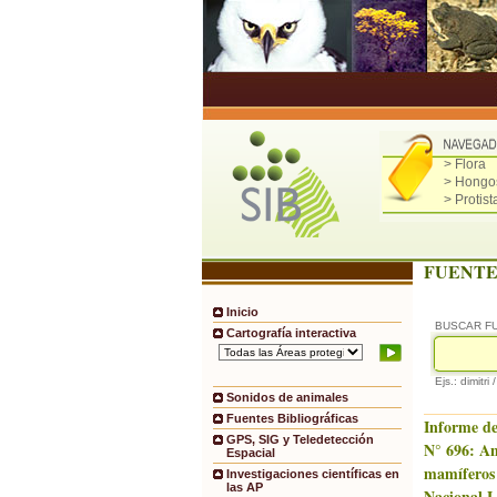
> Flora
> Hongo
> Protist
FUENTE
Inicio
BUSCAR F
Cartografía interactiva
Ejs.: dimitri 
Sonidos de animales
Fuentes Bibliográficas
Informe de
GPS, SIG y Teledetección
N° 696: Anf
Espacial
mamíferos
Investigaciones científicas en
las AP
Nacional 