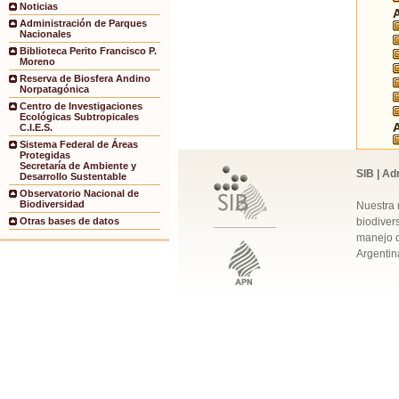
Noticias
Administración de Parques
Nacionales
Biblioteca Perito Francisco P.
Moreno
Reserva de Biosfera Andino
Norpatagónica
Centro de Investigaciones
Ecológicas Subtropicales
C.I.E.S.
Sistema Federal de Áreas
Protegidas
Secretaría de Ambiente y
SIB | Ad
Desarrollo Sustentable
Observatorio Nacional de
Biodiversidad
Nuestra 
biodivers
Otras bases de datos
manejo q
Argentin