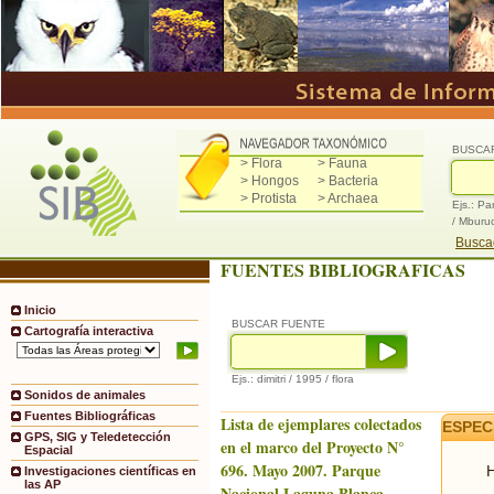
BUSCA
> Flora
> Fauna
> Hongos
> Bacteria
> Protista
> Archaea
Ejs.: Pa
/ Mburu
Buscad
FUENTES BIBLIOGRAFICAS
Inicio
BUSCAR FUENTE
Cartografía interactiva
Ejs.: dimitri / 1995 / flora
Sonidos de animales
Fuentes Bibliográficas
Lista de ejemplares colectados
ESPEC
GPS, SIG y Teledetección
en el marco del Proyecto N°
Espacial
696. Mayo 2007. Parque
H
Investigaciones científicas en
las AP
Nacional Laguna Blanca