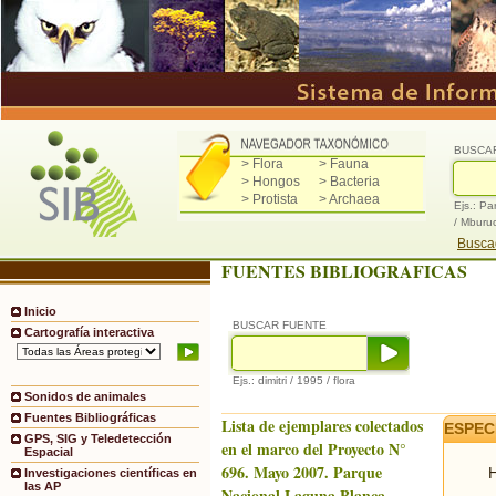
BUSCA
> Flora
> Fauna
> Hongos
> Bacteria
> Protista
> Archaea
Ejs.: Pa
/ Mburu
Buscad
FUENTES BIBLIOGRAFICAS
Inicio
BUSCAR FUENTE
Cartografía interactiva
Ejs.: dimitri / 1995 / flora
Sonidos de animales
Fuentes Bibliográficas
Lista de ejemplares colectados
ESPEC
GPS, SIG y Teledetección
en el marco del Proyecto N°
Espacial
696. Mayo 2007. Parque
H
Investigaciones científicas en
las AP
Nacional Laguna Blanca