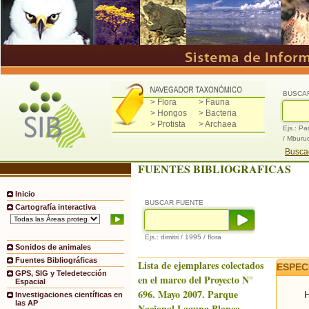
BUSCA
> Flora
> Fauna
> Hongos
> Bacteria
> Protista
> Archaea
Ejs.: Pa
/ Mburu
Buscad
FUENTES BIBLIOGRAFICAS
Inicio
BUSCAR FUENTE
Cartografía interactiva
Ejs.: dimitri / 1995 / flora
Sonidos de animales
Fuentes Bibliográficas
Lista de ejemplares colectados
ESPEC
GPS, SIG y Teledetección
en el marco del Proyecto N°
Espacial
696. Mayo 2007. Parque
H
Investigaciones científicas en
las AP
Nacional Laguna Blanca