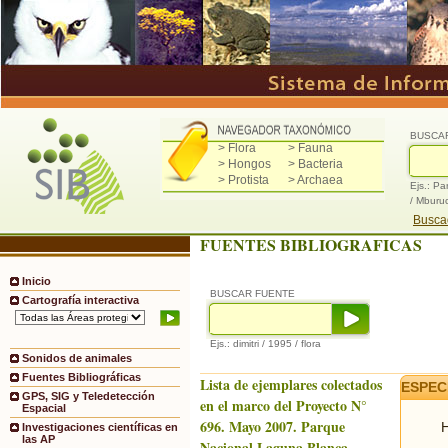
BUSCA
> Flora
> Fauna
> Hongos
> Bacteria
> Protista
> Archaea
Ejs.: Pa
/ Mburu
Buscad
FUENTES BIBLIOGRAFICAS
Inicio
BUSCAR FUENTE
Cartografía interactiva
Ejs.: dimitri / 1995 / flora
Sonidos de animales
Fuentes Bibliográficas
Lista de ejemplares colectados
ESPEC
GPS, SIG y Teledetección
en el marco del Proyecto N°
Espacial
696. Mayo 2007. Parque
H
Investigaciones científicas en
las AP
Nacional Laguna Blanca