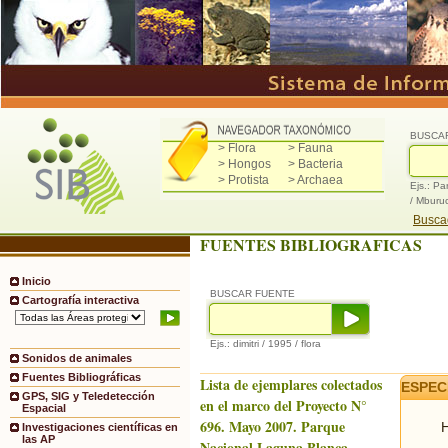
BUSCA
> Flora
> Fauna
> Hongos
> Bacteria
> Protista
> Archaea
Ejs.: Pa
/ Mburu
Buscad
FUENTES BIBLIOGRAFICAS
Inicio
BUSCAR FUENTE
Cartografía interactiva
Ejs.: dimitri / 1995 / flora
Sonidos de animales
Fuentes Bibliográficas
Lista de ejemplares colectados
ESPEC
GPS, SIG y Teledetección
en el marco del Proyecto N°
Espacial
696. Mayo 2007. Parque
H
Investigaciones científicas en
las AP
Nacional Laguna Blanca