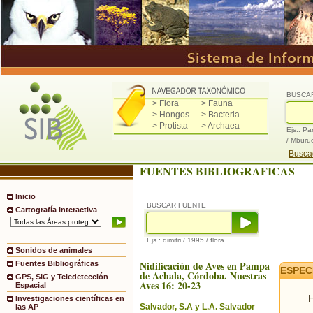
BUSCA
> Flora
> Fauna
> Hongos
> Bacteria
> Protista
> Archaea
Ejs.: Pa
/ Mburu
Buscad
FUENTES BIBLIOGRAFICAS
Inicio
BUSCAR FUENTE
Cartografía interactiva
Ejs.: dimitri / 1995 / flora
Sonidos de animales
Nidificación de Aves en Pampa
Fuentes Bibliográficas
ESPEC
de Achala, Córdoba. Nuestras
GPS, SIG y Teledetección
Aves 16: 20-23
Espacial
H
Investigaciones científicas en
Salvador, S.A y L.A. Salvador
las AP