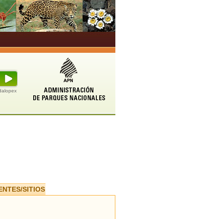
udalopex
ENTES/SITIOS