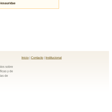
osauridae
Inicio
|
Contacto
|
Institucional
atos sobre
ficas y de
das de