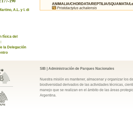
3:177-190
ANIMALIA/CHORDATA/REPTILIA/SQUAMATA/Lei
Pristidactylus achalensis
artino, A.L. y I. di
 física del
:
de la Delegación
entro
SIB | Administración de Parques Nacionales
Nuestra misión es mantener, almacenar y organizar los d
biodiversidad derivados de las actividades técnicas, cientí
manejo que se realizan en el ámbito de las áreas protegi
Argentina.