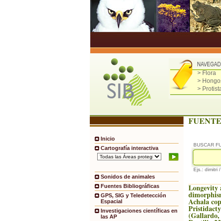
> Flora
> Hongo
> Protist
FUENTE
Inicio
BUSCAR F
Cartografía interactiva
Ejs.: dimitri 
Sonidos de animales
Longevity 
Fuentes Bibliográficas
dimorphis
GPS, SIG y Teledetección
Achala cop
Espacial
Pristidacty
Investigaciones científicas en
(Gallardo,
las AP