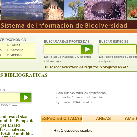
BUSCAR AREAS PROTEGIDAS
BUSCAR ESPECIES
> Fauna
s
> Bacteria
a
> Archaea
Ejs.: Parque nacional / Corrientes
Ejs.: zorro colorado / pse
/ Mburucuya
/ culpaeus
Buscador avanzado de registros biológicos en el SIB
S BIBLIOGRAFICAS
UENTE
Para criterios múltiples simultáneos,
separe las frases con el símbolo |
Ej.: dimitri | 1964 | anales
/ 1995 / flora
and sexual size
ESPECIES CITADAS
AREAS
AMBI
m of the Pampa de
per Lizard
lus achalensis
Hay 1 especies citadas
 1964). Amphibia-