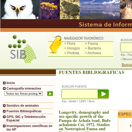
BUSCA
> Flora
> Fauna
> Hongos
> Bacteria
> Protista
> Archaea
Ejs.: Pa
/ Mburu
Buscad
FUENTES BIBLIOGRAFICAS
Inicio
BUSCAR FUENTE
Cartografía interactiva
Ejs.: dimitri / 1995 / flora
Sonidos de animales
Longevity, demography and
Fuentes Bibliográficas
ESPEC
sex-specific growth of the
GPS, SIG y Teledetección
Pampa de Achala toad, Bufo
Espacial
achalensis Cei, 1972. Studies
H
Investigaciones científicas en
on Neotropical Fauna and
las AP