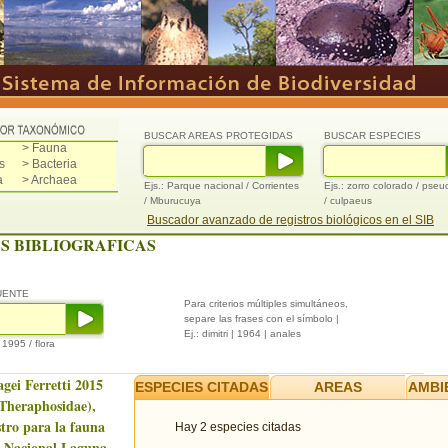
BUSCAR AREAS PROTEGIDAS
BUSCAR ESPECIES
> Fauna
s
> Bacteria
a
> Archaea
Ejs.: Parque nacional / Corrientes
Ejs.: zorro colorado / pse
/ Mburucuya
/ culpaeus
Buscador avanzado de registros biológicos en el SIB
S BIBLIOGRAFICAS
UENTE
Para criterios múltiples simultáneos,
separe las frases con el símbolo |
Ej.: dimitri | 1964 | anales
/ 1995 / flora
agei Ferretti 2015
ESPECIES CITADAS
AREAS
AMBI
Theraphosidae),
stro para la fauna
Hay 2 especies citadas
e Nacional Laguna