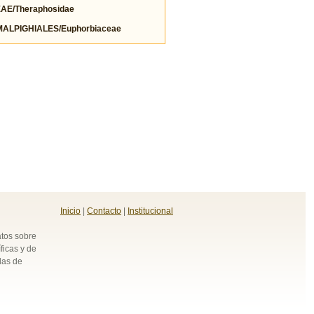
E/Theraphosidae
LPIGHIALES/Euphorbiaceae
Inicio
|
Contacto
|
Institucional
atos sobre
ficas y de
das de