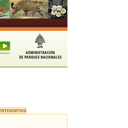
udalopex
ENTES/SITIOS