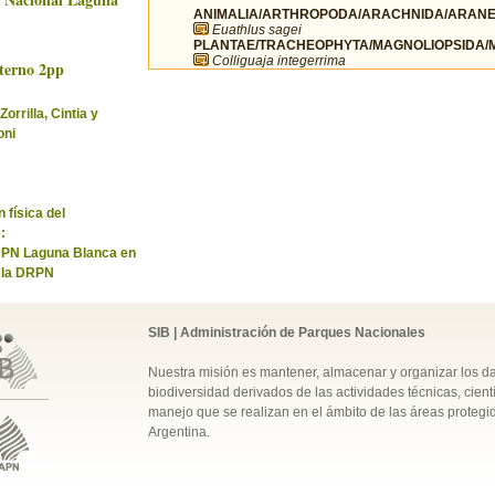
ANIMALIA/ARTHROPODA/ARACHNIDA/ARANEA
Euathlus sagei
PLANTAE/TRACHEOPHYTA/MAGNOLIOPSIDA/MA
Colliguaja integerrima
terno 2pp
Zorrilla, Cintia y
oni
 física del
:
l PN Laguna Blanca en
e la DRPN
SIB | Administración de Parques Nacionales
Nuestra misión es mantener, almacenar y organizar los d
biodiversidad derivados de las actividades técnicas, cientí
manejo que se realizan en el ámbito de las áreas protegi
Argentina.