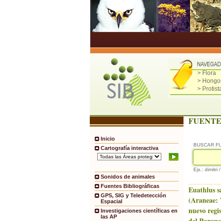
> Flora
> Hongo
> Protist
FUENTE
Inicio
BUSCAR F
Cartografía interactiva
Ejs.: dimitri 
Sonidos de animales
Fuentes Bibliográficas
Euathlus s
GPS, SIG y Teledetección
(Araneae: 
Espacial
nuevo regi
Investigaciones científicas en
las AP
del Parqu