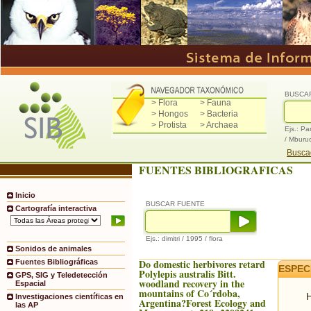
BUSCA
> Flora
> Fauna
> Hongos
> Bacteria
> Protista
> Archaea
Ejs.: Pa
/ Mburu
Buscad
FUENTES BIBLIOGRAFICAS
Inicio
BUSCAR FUENTE
Cartografía interactiva
Ejs.: dimitri / 1995 / flora
Sonidos de animales
Do domestic herbivores retard
Fuentes Bibliográficas
ESPEC
Polylepis australis Bitt.
GPS, SIG y Teledetección
woodland recovery in the
Espacial
mountains of Co´rdoba,
H
Investigaciones científicas en
Argentina?Forest Ecology and
las AP