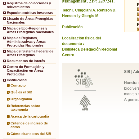
Management, 219: 229?241.
Registros de colecciones y
relevamientos
Teich I, Cingolani A, Renison D,
Especies exóticas invasoras
Hensen I y Giorgis M
Listado de Áreas Protegidas
Nacionales
Publicación
Mapa de Eco-Regiones y
Áreas Protegidas Nacionales
Localización física del
Mapa de Regiones
Administrativas y Áreas
documento :
Protegidas Nacionales
Biblioteca Delegación Regional
Mapa del Sistema Federal de
Centro
Áreas Protegidas
Documentos de interés
Centro de Formación y
Capacitación en Áreas
SIB | Ad
Protegidas
Institucional
Nuestra 
Contacto
biodivers
Qué es el SIB
manejo q
Organigrama
Argentin
Referencias sobre
taxonomía
Acerca de la cartografía
Criterios de ingreso de
datos
Cómo citar datos del SIB