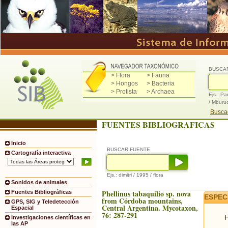
BUSCA
> Flora
> Fauna
> Hongos
> Bacteria
> Protista
> Archaea
Ejs.: Pa
/ Mburu
Buscad
FUENTES BIBLIOGRAFICAS
Inicio
BUSCAR FUENTE
Cartografía interactiva
Ejs.: dimitri / 1995 / flora
Sonidos de animales
Phellinus tabaquilio sp. nova
Fuentes Bibliográficas
ESPEC
from Córdoba mountains,
GPS, SIG y Teledetección
Central Argentina. Mycotaxon,
Espacial
76: 287-291
H
Investigaciones científicas en
las AP