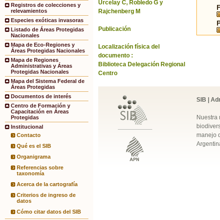
Urcelay C, Robledo G y
Registros de colecciones y
Rajchenberg M
relevamientos
Especies exóticas invasoras
Publicación
Listado de Áreas Protegidas
Nacionales
Mapa de Eco-Regiones y
Localización física del
Áreas Protegidas Nacionales
documento :
Mapa de Regiones
Biblioteca Delegación Regional
Administrativas y Áreas
Protegidas Nacionales
Centro
Mapa del Sistema Federal de
Áreas Protegidas
Documentos de interés
SIB | Ad
Centro de Formación y
Capacitación en Áreas
Nuestra 
Protegidas
biodivers
Institucional
manejo q
Contacto
Argentin
Qué es el SIB
Organigrama
Referencias sobre
taxonomía
Acerca de la cartografía
Criterios de ingreso de
datos
Cómo citar datos del SIB