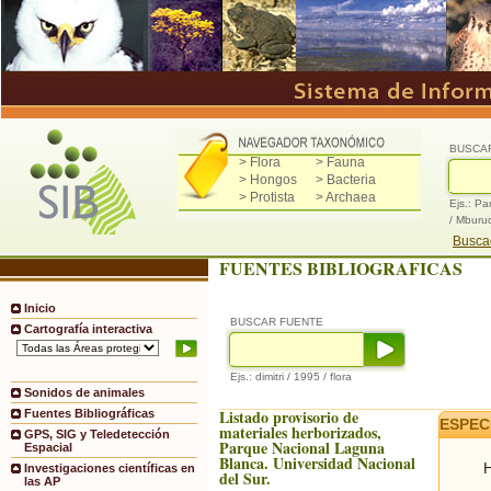
BUSCA
> Flora
> Fauna
> Hongos
> Bacteria
> Protista
> Archaea
Ejs.: Pa
/ Mburu
Buscad
FUENTES BIBLIOGRAFICAS
Inicio
BUSCAR FUENTE
Cartografía interactiva
Ejs.: dimitri / 1995 / flora
Sonidos de animales
Listado provisorio de
Fuentes Bibliográficas
ESPEC
materiales herborizados,
GPS, SIG y Teledetección
Parque Nacional Laguna
Espacial
Blanca. Universidad Nacional
H
Investigaciones científicas en
del Sur.
las AP