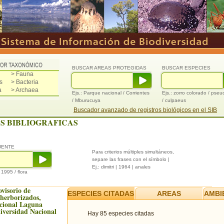
BUSCAR AREAS PROTEGIDAS
BUSCAR ESPECIES
> Fauna
s
> Bacteria
a
> Archaea
Ejs.: Parque nacional / Corrientes
Ejs.: zorro colorado / pse
/ Mburucuya
/ culpaeus
Buscador avanzado de registros biológicos en el SIB
S BIBLIOGRAFICAS
UENTE
Para criterios múltiples simultáneos,
separe las frases con el símbolo |
Ej.: dimitri | 1964 | anales
/ 1995 / flora
ovisorio de
ESPECIES CITADAS
AREAS
AMBI
 herborizados,
cional Laguna
iversidad Nacional
Hay 85 especies citadas