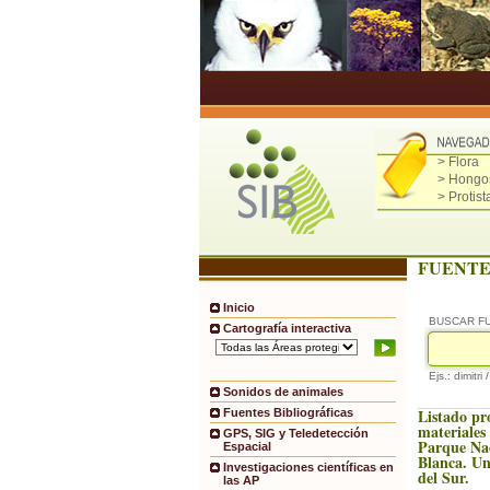
> Flora
> Hongo
> Protist
FUENTE
Inicio
BUSCAR F
Cartografía interactiva
Ejs.: dimitri 
Sonidos de animales
Listado pr
Fuentes Bibliográficas
materiales
GPS, SIG y Teledetección
Parque Na
Espacial
Blanca. Un
Investigaciones científicas en
del Sur.
las AP