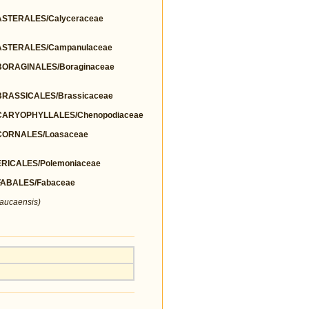
STERALES/Calyceraceae
STERALES/Campanulaceae
ORAGINALES/Boraginaceae
RASSICALES/Brassicaceae
ARYOPHYLLALES/Chenopodiaceae
ORNALES/Loasaceae
ICALES/Polemoniaceae
ABALES/Fabaceae
aucaensis)