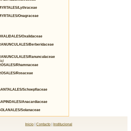
YRTALES/Lythraceae
YRTALES/Onagraceae
ALIDALES/Oxalidaceae
ANUNCULALES/Berberidaceae
ANUNCULALES/Ranunculaceae
ia)
ROSALES/Rhamnaceae
OSALES/Rosaceae
NTALALES/Schoepfiaceae
PINDALES/Anacardiaceae
OLANALES/Solanaceae
Inicio
|
Contacto
|
Institucional