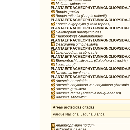
Mulinum spinosum
PLANTAE/TRACHEOPHYTA/MAGNOLIOPSIDA/A
Boopis gracilis
Boopis raffaellii (Boopis raffaelli)
PLANTAE/TRACHEOPHYTA/MAGNOLIOPSIDA/A
Lobelia oligophylla (Pratia repens)
PLANTAE/TRACHEOPHYTA/MAGNOLIOPSIDA/B
Heliotropium paronychioides
Plagiobothrys calandrinioides
PLANTAE/TRACHEOPHYTA/MAGNOLIOPSIDA/B
Descurainia pimpinellifolia
PLANTAE/TRACHEOPHYTA/MAGNOLIOPSIDA/C
Chenopodium scabricaule
PLANTAE/TRACHEOPHYTA/MAGNOLIOPSIDA/C
Blumenbachia silvestris (Caiophora silvestris)
Loasa bergii
PLANTAE/TRACHEOPHYTA/MAGNOLIOPSIDA/ER
Navarretia involucrata
PLANTAE/TRACHEOPHYTA/MAGNOLIOPSIDA/F
Adesmia boronioides
Adesmia corymbosa var. corymbosa (Adesmia 
Adesmia guttulifera
Adesmia retusa (Adesmia neuquenensis)
Adesmia sandwithii
Áreas protegidas citadas
Parque Nacional Laguna Blanca
Anarthrophyllum rigidum
Astragalus palenae