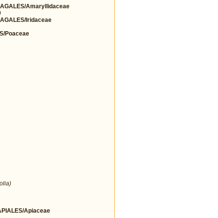
GALES/Amaryllidaceae
)
GALES/Iridaceae
S/Poaceae
olia)
IALES/Apiaceae