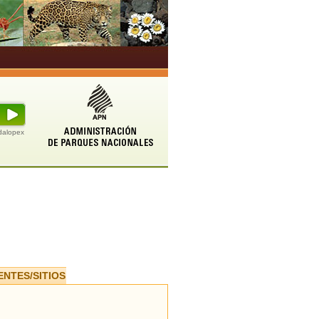
udalopex
ENTES/SITIOS