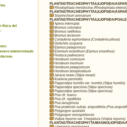
PLANTAE/TRACHEOPHYTA/LILIOPSIDA/ASPARA
rlos
Rhodophiala mendocina (Rhodophiala elwesii
PLANTAE/TRACHEOPHYTA/LILIOPSIDA/ASPARA
Sisyrinchium arenarium
PLANTAE/TRACHEOPHYTA/LILIOPSIDA/POALE
Apera interrupta
 física del
Bromus coloratus
:
Bromus setifolius
Bromus tectorum
Cortaderia egmontiana (Cortaderia pilosa)
Distichlis scoparia
nes:
Elymus patagonicus
Eremium erianthum (Elymus erianthus)
genero indeterminado
Festuca pallescens
adaceae.
Hordeum comosum
Hordeum murinum
Hordeum patagonicum
Hordeum tetraploideum
Jarava neaei (Stipa neaei)
Koeleria permollis
Pappostipa humilis var. humilis (Stipa humilis)
Pappostipa speciosa (Stipa speciosa)
Pappostipa speciosa (Stipa speciosa)
Poa cfr. huecu
Poa cfr. rigidifolia
Poa lanuginosa
Poa pratensis subsp. angustifolia (Poa angustif
Polypogon australis
Polypogon monspeliensis
Vulpia myuros var. f.megalura (Vulpia myuros)
PLANTAE/TRACHEOPHYTA/MAGNOLIOPSIDA/AP
Lilaeopsis macloviana