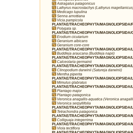
Astragalus patagonicus
Lathyrus macrostachys (Lathyrus magellanicus
Medicago lupulina
Senna arnottiana
Vicia pampicola
PLANTAE/TRACHEOPHYTA/MAGNOLIOPSIDA/FA
Polygala sp.
PLANTAE/TRACHEOPHYTA/MAGNOLIOPSIDA/G
Erodium cicutarium
Geranium albicans
Geranium core-core
PLANTAE/TRACHEOPHYTA/MAGNOLIOPSIDA/LA
Buddleja araucana (Buddleja napii)
PLANTAE/TRACHEOPHYTA/MAGNOLIOPSIDA/LA
Calceolaria germainii
PLANTAE/TRACHEOPHYTA/MAGNOLIOPSIDA/L
Clinopodium darwinii (Satureja darwinii)
Mentha piperita
PLANTAE/TRACHEOPHYTA/MAGNOLIOPSIDA/L
Mimulus glabratus
PLANTAE/TRACHEOPHYTA/MAGNOLIOPSIDA/LA
Plantago major
Plantago patagonica
Veronica anagallis-aquatica (Veronica anagalli
Veronica serpyllifolia
PLANTAE/TRACHEOPHYTA/MAGNOLIOPSIDA/LA
Tetrachondra patagonica
PLANTAE/TRACHEOPHYTA/MAGNOLIOPSIDA/MA
Colliguaja integerrima
PLANTAE/TRACHEOPHYTA/MAGNOLIOPSIDA/MA
Viola tectiflora
PLANTAE/TRACHEOPHYTA/MAGNOLIOPSIDA/M