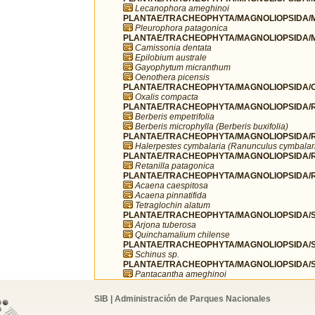
Lecanophora ameghinoi
PLANTAE/TRACHEOPHYTA/MAGNOLIOPSIDA/M
Pleurophora patagonica
PLANTAE/TRACHEOPHYTA/MAGNOLIOPSIDA/M
Camissonia dentata
Epilobium australe
Gayophytum micranthum
Oenothera picensis
PLANTAE/TRACHEOPHYTA/MAGNOLIOPSIDA/OX
Oxalis compacta
PLANTAE/TRACHEOPHYTA/MAGNOLIOPSIDA/R
Berberis empetrifolia
Berberis microphylla (Berberis buxifolia)
PLANTAE/TRACHEOPHYTA/MAGNOLIOPSIDA/R
Halerpestes cymbalaria (Ranunculus cymbalar
PLANTAE/TRACHEOPHYTA/MAGNOLIOPSIDA/
Retanilla patagonica
PLANTAE/TRACHEOPHYTA/MAGNOLIOPSIDA/R
Acaena caespitosa
Acaena pinnatifida
Tetraglochin alatum
PLANTAE/TRACHEOPHYTA/MAGNOLIOPSIDA/SA
Arjona tuberosa
Quinchamalium chilense
PLANTAE/TRACHEOPHYTA/MAGNOLIOPSIDA/SA
Schinus sp.
PLANTAE/TRACHEOPHYTA/MAGNOLIOPSIDA/S
Pantacantha ameghinoi
SIB | Administración de Parques Nacionales