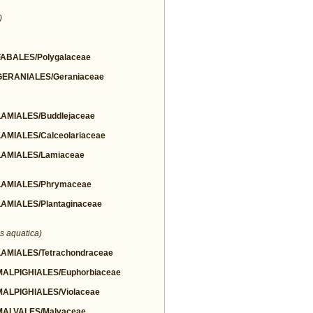
)
BALES/Polygalaceae
ERANIALES/Geraniaceae
MIALES/Buddlejaceae
MIALES/Calceolariaceae
AMIALES/Lamiaceae
AMIALES/Phrymaceae
MIALES/Plantaginaceae
s aquatica)
MIALES/Tetrachondraceae
LPIGHIALES/Euphorbiaceae
LPIGHIALES/Violaceae
ALVALES/Malvaceae