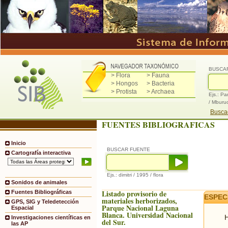
BUSCA
> Flora
> Fauna
> Hongos
> Bacteria
> Protista
> Archaea
Ejs.: Pa
/ Mburu
Buscad
FUENTES BIBLIOGRAFICAS
Inicio
BUSCAR FUENTE
Cartografía interactiva
Ejs.: dimitri / 1995 / flora
Sonidos de animales
Listado provisorio de
Fuentes Bibliográficas
ESPEC
materiales herborizados,
GPS, SIG y Teledetección
Parque Nacional Laguna
Espacial
Blanca. Universidad Nacional
H
Investigaciones científicas en
del Sur.
las AP