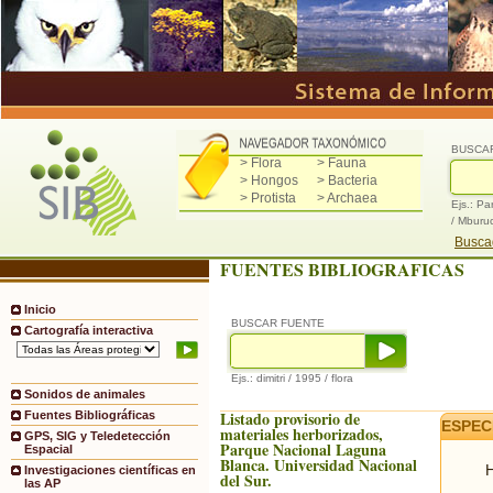
BUSCA
> Flora
> Fauna
> Hongos
> Bacteria
> Protista
> Archaea
Ejs.: Pa
/ Mburu
Buscad
FUENTES BIBLIOGRAFICAS
Inicio
BUSCAR FUENTE
Cartografía interactiva
Ejs.: dimitri / 1995 / flora
Sonidos de animales
Listado provisorio de
Fuentes Bibliográficas
ESPEC
materiales herborizados,
GPS, SIG y Teledetección
Parque Nacional Laguna
Espacial
Blanca. Universidad Nacional
H
Investigaciones científicas en
del Sur.
las AP