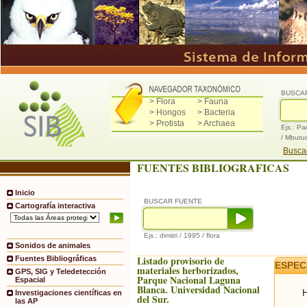
BUSCA
> Flora
> Fauna
> Hongos
> Bacteria
> Protista
> Archaea
Ejs.: Pa
/ Mburu
Buscad
FUENTES BIBLIOGRAFICAS
Inicio
BUSCAR FUENTE
Cartografía interactiva
Ejs.: dimitri / 1995 / flora
Sonidos de animales
Listado provisorio de
Fuentes Bibliográficas
ESPEC
materiales herborizados,
GPS, SIG y Teledetección
Parque Nacional Laguna
Espacial
Blanca. Universidad Nacional
H
Investigaciones científicas en
del Sur.
las AP