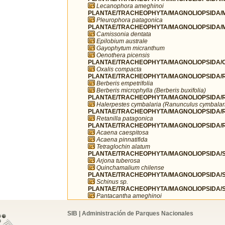
Lecanophora ameghinoi
PLANTAE/TRACHEOPHYTA/MAGNOLIOPSIDA/M
Pleurophora patagonica
PLANTAE/TRACHEOPHYTA/MAGNOLIOPSIDA/M
Camissonia dentata
Epilobium australe
Gayophytum micranthum
Oenothera picensis
PLANTAE/TRACHEOPHYTA/MAGNOLIOPSIDA/OX
Oxalis compacta
PLANTAE/TRACHEOPHYTA/MAGNOLIOPSIDA/R
Berberis empetrifolia
Berberis microphylla (Berberis buxifolia)
PLANTAE/TRACHEOPHYTA/MAGNOLIOPSIDA/R
Halerpestes cymbalaria (Ranunculus cymbalar
PLANTAE/TRACHEOPHYTA/MAGNOLIOPSIDA/
Retanilla patagonica
PLANTAE/TRACHEOPHYTA/MAGNOLIOPSIDA/R
Acaena caespitosa
Acaena pinnatifida
Tetraglochin alatum
PLANTAE/TRACHEOPHYTA/MAGNOLIOPSIDA/SA
Arjona tuberosa
Quinchamalium chilense
PLANTAE/TRACHEOPHYTA/MAGNOLIOPSIDA/SA
Schinus sp.
PLANTAE/TRACHEOPHYTA/MAGNOLIOPSIDA/S
Pantacantha ameghinoi
SIB | Administración de Parques Nacionales