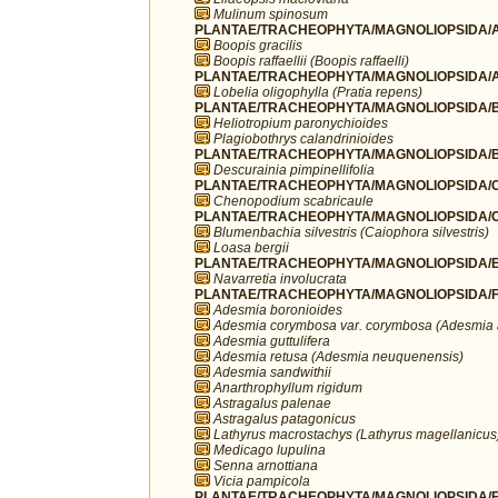
Mulinum spinosum
PLANTAE/TRACHEOPHYTA/MAGNOLIOPSIDA/A
Boopis gracilis
Boopis raffaellii (Boopis raffaelli)
PLANTAE/TRACHEOPHYTA/MAGNOLIOPSIDA/A
Lobelia oligophylla (Pratia repens)
PLANTAE/TRACHEOPHYTA/MAGNOLIOPSIDA/B
Heliotropium paronychioides
Plagiobothrys calandrinioides
PLANTAE/TRACHEOPHYTA/MAGNOLIOPSIDA/B
Descurainia pimpinellifolia
PLANTAE/TRACHEOPHYTA/MAGNOLIOPSIDA/C
Chenopodium scabricaule
PLANTAE/TRACHEOPHYTA/MAGNOLIOPSIDA/C
Blumenbachia silvestris (Caiophora silvestris)
Loasa bergii
PLANTAE/TRACHEOPHYTA/MAGNOLIOPSIDA/ER
Navarretia involucrata
PLANTAE/TRACHEOPHYTA/MAGNOLIOPSIDA/F
Adesmia boronioides
Adesmia corymbosa var. corymbosa (Adesmia 
Adesmia guttulifera
Adesmia retusa (Adesmia neuquenensis)
Adesmia sandwithii
Anarthrophyllum rigidum
Astragalus palenae
Astragalus patagonicus
Lathyrus macrostachys (Lathyrus magellanicus
Medicago lupulina
Senna arnottiana
Vicia pampicola
PLANTAE/TRACHEOPHYTA/MAGNOLIOPSIDA/FA