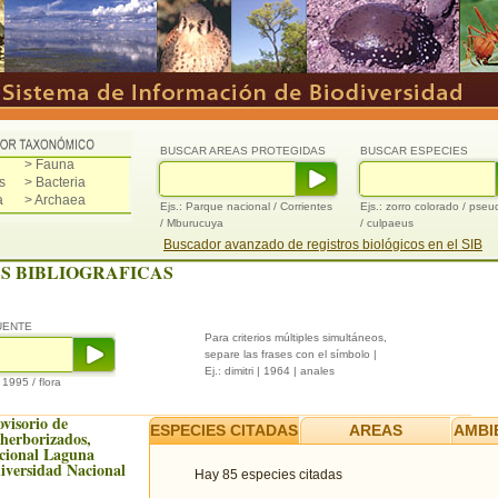
BUSCAR AREAS PROTEGIDAS
BUSCAR ESPECIES
> Fauna
s
> Bacteria
a
> Archaea
Ejs.: Parque nacional / Corrientes
Ejs.: zorro colorado / pse
/ Mburucuya
/ culpaeus
Buscador avanzado de registros biológicos en el SIB
S BIBLIOGRAFICAS
UENTE
Para criterios múltiples simultáneos,
separe las frases con el símbolo |
Ej.: dimitri | 1964 | anales
/ 1995 / flora
ovisorio de
ESPECIES CITADAS
AREAS
AMBI
 herborizados,
cional Laguna
iversidad Nacional
Hay 85 especies citadas