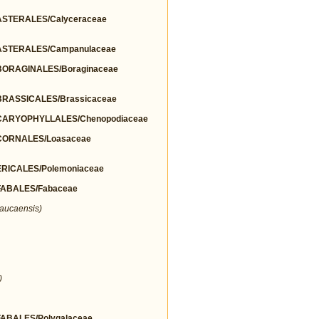
STERALES/Calyceraceae
STERALES/Campanulaceae
ORAGINALES/Boraginaceae
RASSICALES/Brassicaceae
ARYOPHYLLALES/Chenopodiaceae
ORNALES/Loasaceae
ICALES/Polemoniaceae
ABALES/Fabaceae
aucaensis)
)
BALES/Polygalaceae