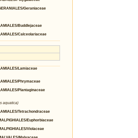
ERANIALES/Geraniaceae
MIALES/Buddlejaceae
MIALES/Calceolariaceae
AMIALES/Lamiaceae
AMIALES/Phrymaceae
MIALES/Plantaginaceae
s aquatica)
MIALES/Tetrachondraceae
LPIGHIALES/Euphorbiaceae
LPIGHIALES/Violaceae
ALVALES/Malvaceae