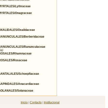
YRTALES/Lythraceae
YRTALES/Onagraceae
ALIDALES/Oxalidaceae
ANUNCULALES/Berberidaceae
ANUNCULALES/Ranunculaceae
ia)
ROSALES/Rhamnaceae
OSALES/Rosaceae
NTALALES/Schoepfiaceae
PINDALES/Anacardiaceae
OLANALES/Solanaceae
Inicio
|
Contacto
|
Institucional