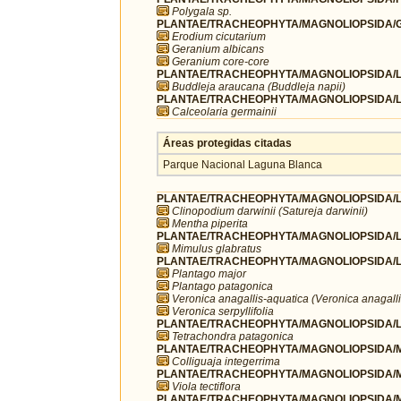
Polygala sp.
PLANTAE/TRACHEOPHYTA/MAGNOLIOPSIDA/G
Erodium cicutarium
Geranium albicans
Geranium core-core
PLANTAE/TRACHEOPHYTA/MAGNOLIOPSIDA/LA
Buddleja araucana (Buddleja napii)
PLANTAE/TRACHEOPHYTA/MAGNOLIOPSIDA/LA
Calceolaria germainii
Áreas protegidas citadas
Parque Nacional Laguna Blanca
PLANTAE/TRACHEOPHYTA/MAGNOLIOPSIDA/L
Clinopodium darwinii (Satureja darwinii)
Mentha piperita
PLANTAE/TRACHEOPHYTA/MAGNOLIOPSIDA/L
Mimulus glabratus
PLANTAE/TRACHEOPHYTA/MAGNOLIOPSIDA/LA
Plantago major
Plantago patagonica
Veronica anagallis-aquatica (Veronica anagalli
Veronica serpyllifolia
PLANTAE/TRACHEOPHYTA/MAGNOLIOPSIDA/LA
Tetrachondra patagonica
PLANTAE/TRACHEOPHYTA/MAGNOLIOPSIDA/MA
Colliguaja integerrima
PLANTAE/TRACHEOPHYTA/MAGNOLIOPSIDA/MA
Viola tectiflora
PLANTAE/TRACHEOPHYTA/MAGNOLIOPSIDA/M