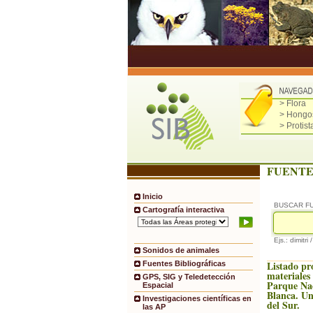
> Flora
> Hongo
> Protist
FUENTE
Inicio
BUSCAR F
Cartografía interactiva
Ejs.: dimitri 
Sonidos de animales
Listado pr
Fuentes Bibliográficas
materiales
GPS, SIG y Teledetección
Parque Na
Espacial
Blanca. Un
Investigaciones científicas en
del Sur.
las AP