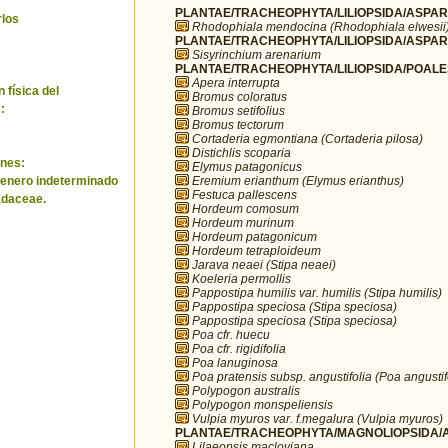
PLANTAE/TRACHEOPHYTA/LILIOPSIDA/ASPARA
rlos
Rhodophiala mendocina (Rhodophiala elwesii
PLANTAE/TRACHEOPHYTA/LILIOPSIDA/ASPARA
Sisyrinchium arenarium
PLANTAE/TRACHEOPHYTA/LILIOPSIDA/POALE
Apera interrupta
 física del
Bromus coloratus
:
Bromus setifolius
Bromus tectorum
Cortaderia egmontiana (Cortaderia pilosa)
Distichlis scoparia
nes:
Elymus patagonicus
Eremium erianthum (Elymus erianthus)
genero indeterminado
Festuca pallescens
adaceae.
Hordeum comosum
Hordeum murinum
Hordeum patagonicum
Hordeum tetraploideum
Jarava neaei (Stipa neaei)
Koeleria permollis
Pappostipa humilis var. humilis (Stipa humilis)
Pappostipa speciosa (Stipa speciosa)
Pappostipa speciosa (Stipa speciosa)
Poa cfr. huecu
Poa cfr. rigidifolia
Poa lanuginosa
Poa pratensis subsp. angustifolia (Poa angustif
Polypogon australis
Polypogon monspeliensis
Vulpia myuros var. f.megalura (Vulpia myuros)
PLANTAE/TRACHEOPHYTA/MAGNOLIOPSIDA/AP
Lilaeopsis macloviana