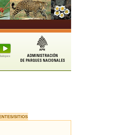
udalopex
ENTES/SITIOS