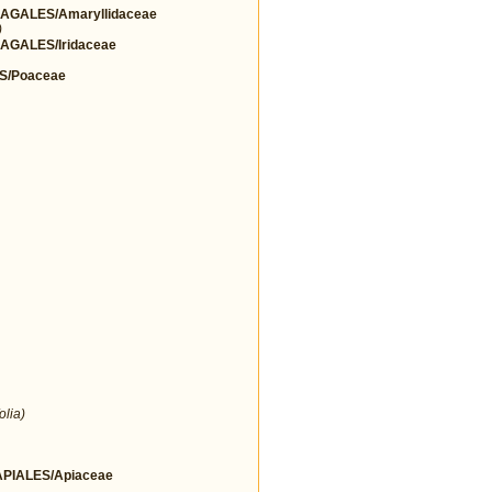
GALES/Amaryllidaceae
)
GALES/Iridaceae
S/Poaceae
olia)
IALES/Apiaceae