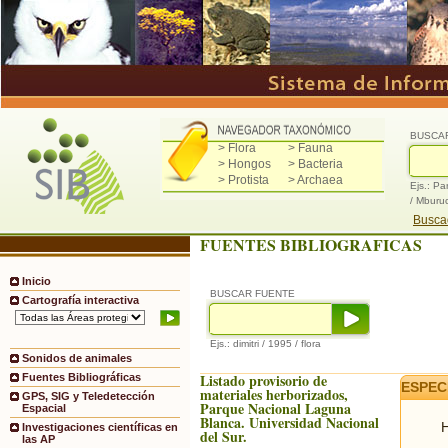
BUSCA
> Flora
> Fauna
> Hongos
> Bacteria
> Protista
> Archaea
Ejs.: Pa
/ Mburu
Buscad
FUENTES BIBLIOGRAFICAS
Inicio
BUSCAR FUENTE
Cartografía interactiva
Ejs.: dimitri / 1995 / flora
Sonidos de animales
Listado provisorio de
Fuentes Bibliográficas
ESPEC
materiales herborizados,
GPS, SIG y Teledetección
Parque Nacional Laguna
Espacial
Blanca. Universidad Nacional
H
Investigaciones científicas en
del Sur.
las AP