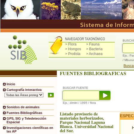
BUSCA
> Flora
> Fauna
> Hongos
> Bacteria
> Protista
> Archaea
Ejs.: Pa
/ Mburu
Buscad
FUENTES BIBLIOGRAFICAS
Inicio
BUSCAR FUENTE
Cartografía interactiva
Ejs.: dimitri / 1995 / flora
Sonidos de animales
Listado provisorio de
Fuentes Bibliográficas
ESPEC
materiales herborizados,
GPS, SIG y Teledetección
Parque Nacional Laguna
Espacial
Blanca. Universidad Nacional
H
Investigaciones científicas en
del Sur.
las AP