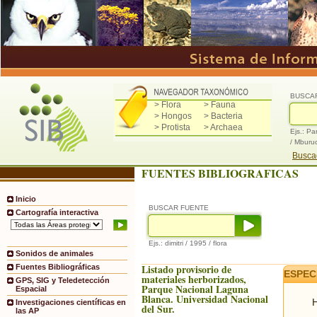
BUSCA
> Flora
> Fauna
> Hongos
> Bacteria
> Protista
> Archaea
Ejs.: Pa
/ Mburu
Buscad
FUENTES BIBLIOGRAFICAS
Inicio
BUSCAR FUENTE
Cartografía interactiva
Ejs.: dimitri / 1995 / flora
Sonidos de animales
Listado provisorio de
Fuentes Bibliográficas
ESPEC
materiales herborizados,
GPS, SIG y Teledetección
Parque Nacional Laguna
Espacial
Blanca. Universidad Nacional
H
Investigaciones científicas en
del Sur.
las AP