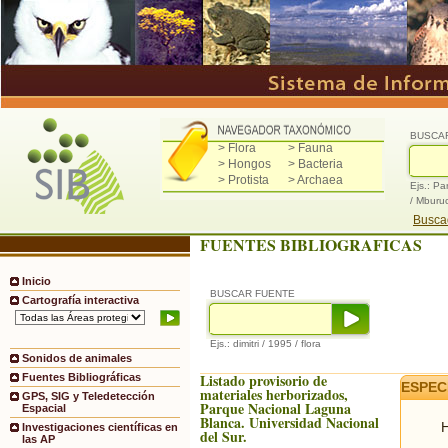
BUSCA
> Flora
> Fauna
> Hongos
> Bacteria
> Protista
> Archaea
Ejs.: Pa
/ Mburu
Buscad
FUENTES BIBLIOGRAFICAS
Inicio
BUSCAR FUENTE
Cartografía interactiva
Ejs.: dimitri / 1995 / flora
Sonidos de animales
Listado provisorio de
Fuentes Bibliográficas
ESPEC
materiales herborizados,
GPS, SIG y Teledetección
Parque Nacional Laguna
Espacial
Blanca. Universidad Nacional
H
Investigaciones científicas en
del Sur.
las AP