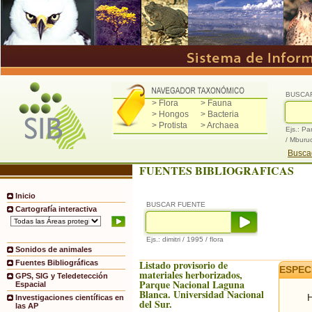
BUSCA
> Flora
> Fauna
> Hongos
> Bacteria
> Protista
> Archaea
Ejs.: Pa
/ Mburu
Buscad
FUENTES BIBLIOGRAFICAS
Inicio
BUSCAR FUENTE
Cartografía interactiva
Ejs.: dimitri / 1995 / flora
Sonidos de animales
Listado provisorio de
Fuentes Bibliográficas
ESPEC
materiales herborizados,
GPS, SIG y Teledetección
Parque Nacional Laguna
Espacial
Blanca. Universidad Nacional
H
Investigaciones científicas en
del Sur.
las AP