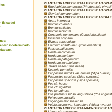
PLANTAE/TRACHEOPHYTA/LILIOPSIDA/ASPARA
rlos
Rhodophiala mendocina (Rhodophiala elwesii
PLANTAE/TRACHEOPHYTA/LILIOPSIDA/ASPARA
Sisyrinchium arenarium
PLANTAE/TRACHEOPHYTA/LILIOPSIDA/POALE
Apera interrupta
 física del
Bromus coloratus
:
Bromus setifolius
Bromus tectorum
Cortaderia egmontiana (Cortaderia pilosa)
Distichlis scoparia
nes:
Elymus patagonicus
Eremium erianthum (Elymus erianthus)
genero indeterminado
Festuca pallescens
adaceae.
Hordeum comosum
Hordeum murinum
Hordeum patagonicum
Hordeum tetraploideum
Jarava neaei (Stipa neaei)
Koeleria permollis
Pappostipa humilis var. humilis (Stipa humilis)
Pappostipa speciosa (Stipa speciosa)
Pappostipa speciosa (Stipa speciosa)
Poa cfr. huecu
Poa cfr. rigidifolia
Poa lanuginosa
Poa pratensis subsp. angustifolia (Poa angustif
Polypogon australis
Polypogon monspeliensis
Vulpia myuros var. f.megalura (Vulpia myuros)
PLANTAE/TRACHEOPHYTA/MAGNOLIOPSIDA/AP
Lilaeopsis macloviana