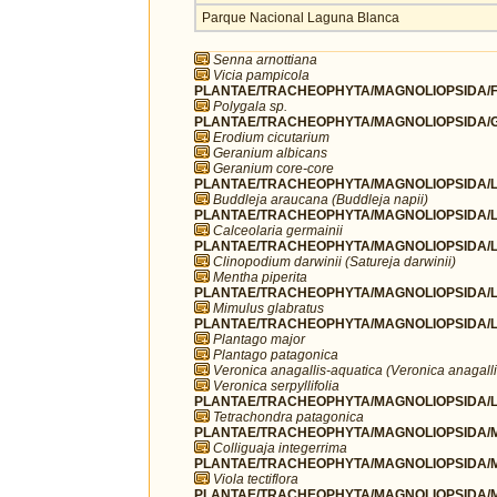
Parque Nacional Laguna Blanca
Senna arnottiana
Vicia pampicola
PLANTAE/TRACHEOPHYTA/MAGNOLIOPSIDA/FA
Polygala sp.
PLANTAE/TRACHEOPHYTA/MAGNOLIOPSIDA/G
Erodium cicutarium
Geranium albicans
Geranium core-core
PLANTAE/TRACHEOPHYTA/MAGNOLIOPSIDA/LA
Buddleja araucana (Buddleja napii)
PLANTAE/TRACHEOPHYTA/MAGNOLIOPSIDA/LA
Calceolaria germainii
PLANTAE/TRACHEOPHYTA/MAGNOLIOPSIDA/L
Clinopodium darwinii (Satureja darwinii)
Mentha piperita
PLANTAE/TRACHEOPHYTA/MAGNOLIOPSIDA/L
Mimulus glabratus
PLANTAE/TRACHEOPHYTA/MAGNOLIOPSIDA/LA
Plantago major
Plantago patagonica
Veronica anagallis-aquatica (Veronica anagalli
Veronica serpyllifolia
PLANTAE/TRACHEOPHYTA/MAGNOLIOPSIDA/LA
Tetrachondra patagonica
PLANTAE/TRACHEOPHYTA/MAGNOLIOPSIDA/MA
Colliguaja integerrima
PLANTAE/TRACHEOPHYTA/MAGNOLIOPSIDA/MA
Viola tectiflora
PLANTAE/TRACHEOPHYTA/MAGNOLIOPSIDA/M