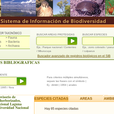
BUSCAR AREAS PROTEGIDAS
BUSCAR ESPECIES
> Fauna
s
> Bacteria
a
> Archaea
Ejs.: Parque nacional / Corrientes
Ejs.: zorro colorado / pse
/ Mburucuya
/ culpaeus
Buscador avanzado de registros biológicos en el SIB
S BIBLIOGRAFICAS
UENTE
Para criterios múltiples simultáneos,
separe las frases con el símbolo |
Ej.: dimitri | 1964 | anales
/ 1995 / flora
ovisorio de
ESPECIES CITADAS
AREAS
AMBI
 herborizados,
cional Laguna
iversidad Nacional
Hay 85 especies citadas