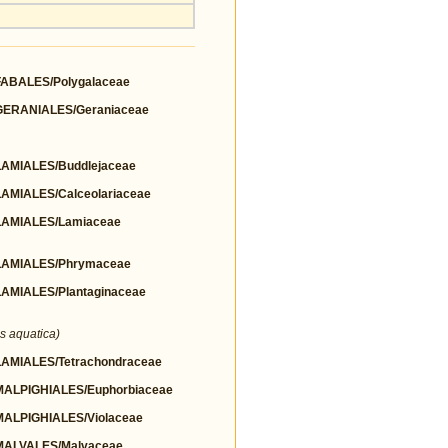
BALES/Polygalaceae
ERANIALES/Geraniaceae
MIALES/Buddlejaceae
MIALES/Calceolariaceae
AMIALES/Lamiaceae
AMIALES/Phrymaceae
MIALES/Plantaginaceae
s aquatica)
MIALES/Tetrachondraceae
LPIGHIALES/Euphorbiaceae
LPIGHIALES/Violaceae
ALVALES/Malvaceae