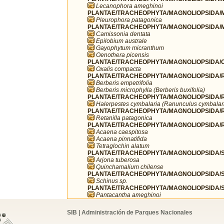
Lecanophora ameghinoi
PLANTAE/TRACHEOPHYTA/MAGNOLIOPSIDA/M
Pleurophora patagonica
PLANTAE/TRACHEOPHYTA/MAGNOLIOPSIDA/M
Camissonia dentata
Epilobium australe
Gayophytum micranthum
Oenothera picensis
PLANTAE/TRACHEOPHYTA/MAGNOLIOPSIDA/OX
Oxalis compacta
PLANTAE/TRACHEOPHYTA/MAGNOLIOPSIDA/R
Berberis empetrifolia
Berberis microphylla (Berberis buxifolia)
PLANTAE/TRACHEOPHYTA/MAGNOLIOPSIDA/R
Halerpestes cymbalaria (Ranunculus cymbalar
PLANTAE/TRACHEOPHYTA/MAGNOLIOPSIDA/
Retanilla patagonica
PLANTAE/TRACHEOPHYTA/MAGNOLIOPSIDA/R
Acaena caespitosa
Acaena pinnatifida
Tetraglochin alatum
PLANTAE/TRACHEOPHYTA/MAGNOLIOPSIDA/SA
Arjona tuberosa
Quinchamalium chilense
PLANTAE/TRACHEOPHYTA/MAGNOLIOPSIDA/SA
Schinus sp.
PLANTAE/TRACHEOPHYTA/MAGNOLIOPSIDA/S
Pantacantha ameghinoi
SIB | Administración de Parques Nacionales