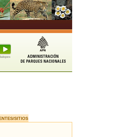
udalopex
ENTES/SITIOS