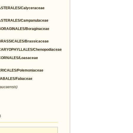
STERALES/Calyceraceae
STERALES/Campanulaceae
ORAGINALES/Boraginaceae
RASSICALES/Brassicaceae
ARYOPHYLLALES/Chenopodiaceae
ORNALES/Loasaceae
ICALES/Polemoniaceae
ABALES/Fabaceae
aucaensis)
)