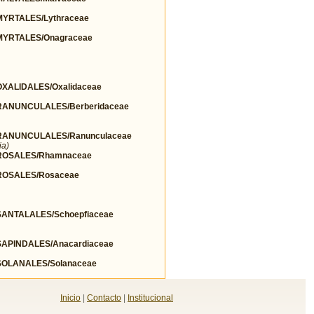
YRTALES/Lythraceae
YRTALES/Onagraceae
ALIDALES/Oxalidaceae
ANUNCULALES/Berberidaceae
ANUNCULALES/Ranunculaceae
ia)
ROSALES/Rhamnaceae
OSALES/Rosaceae
NTALALES/Schoepfiaceae
PINDALES/Anacardiaceae
OLANALES/Solanaceae
Inicio
|
Contacto
|
Institucional