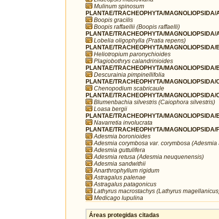
Mulinum spinosum
PLANTAE/TRACHEOPHYTA/MAGNOLIOPSIDA/A
Boopis gracilis
Boopis raffaellii (Boopis raffaelli)
PLANTAE/TRACHEOPHYTA/MAGNOLIOPSIDA/A
Lobelia oligophylla (Pratia repens)
PLANTAE/TRACHEOPHYTA/MAGNOLIOPSIDA/B
Heliotropium paronychioides
Plagiobothrys calandrinioides
PLANTAE/TRACHEOPHYTA/MAGNOLIOPSIDA/B
Descurainia pimpinellifolia
PLANTAE/TRACHEOPHYTA/MAGNOLIOPSIDA/C
Chenopodium scabricaule
PLANTAE/TRACHEOPHYTA/MAGNOLIOPSIDA/C
Blumenbachia silvestris (Caiophora silvestris)
Loasa bergii
PLANTAE/TRACHEOPHYTA/MAGNOLIOPSIDA/ER
Navarretia involucrata
PLANTAE/TRACHEOPHYTA/MAGNOLIOPSIDA/F
Adesmia boronioides
Adesmia corymbosa var. corymbosa (Adesmia 
Adesmia guttulifera
Adesmia retusa (Adesmia neuquenensis)
Adesmia sandwithii
Anarthrophyllum rigidum
Astragalus palenae
Astragalus patagonicus
Lathyrus macrostachys (Lathyrus magellanicus
Medicago lupulina
Áreas protegidas citadas