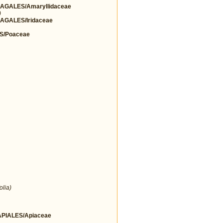
GALES/Amaryllidaceae
)
GALES/Iridaceae
S/Poaceae
olia)
IALES/Apiaceae