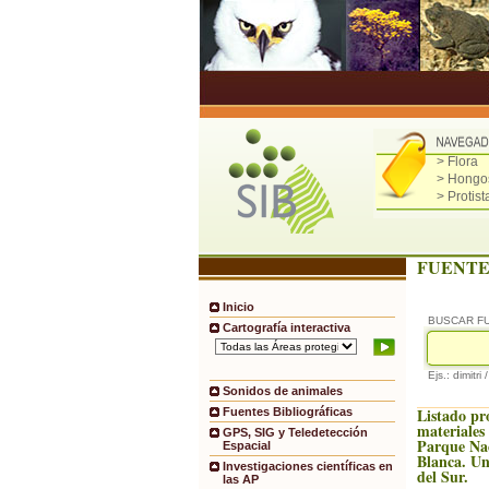
> Flora
> Hongo
> Protist
FUENTE
Inicio
BUSCAR F
Cartografía interactiva
Ejs.: dimitri 
Sonidos de animales
Listado pr
Fuentes Bibliográficas
materiales
GPS, SIG y Teledetección
Parque Na
Espacial
Blanca. Un
Investigaciones científicas en
del Sur.
las AP