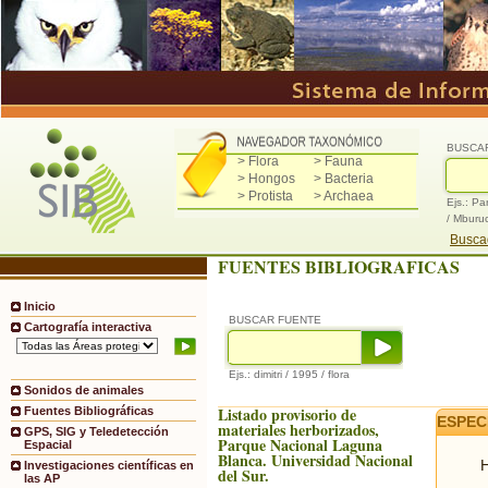
BUSCA
> Flora
> Fauna
> Hongos
> Bacteria
> Protista
> Archaea
Ejs.: Pa
/ Mburu
Buscad
FUENTES BIBLIOGRAFICAS
Inicio
BUSCAR FUENTE
Cartografía interactiva
Ejs.: dimitri / 1995 / flora
Sonidos de animales
Listado provisorio de
Fuentes Bibliográficas
ESPEC
materiales herborizados,
GPS, SIG y Teledetección
Parque Nacional Laguna
Espacial
Blanca. Universidad Nacional
H
Investigaciones científicas en
del Sur.
las AP