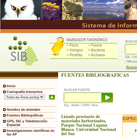
BUSCA
> Flora
> Fauna
> Hongos
> Bacteria
> Protista
> Archaea
Ejs.: Pa
/ Mburu
Buscad
FUENTES BIBLIOGRAFICAS
Inicio
BUSCAR FUENTE
Cartografía interactiva
Ejs.: dimitri / 1995 / flora
Sonidos de animales
Listado provisorio de
Fuentes Bibliográficas
ESPEC
materiales herborizados,
GPS, SIG y Teledetección
Parque Nacional Laguna
Espacial
Blanca. Universidad Nacional
H
Investigaciones científicas en
del Sur.
las AP