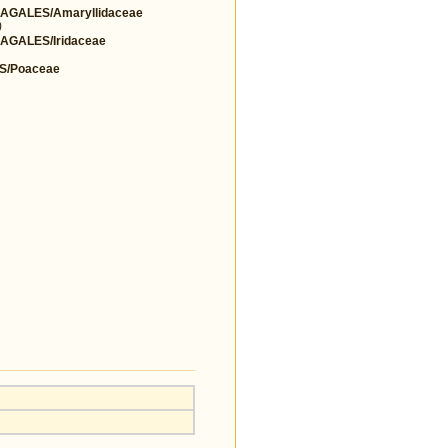
GALES/Amaryllidaceae
)
GALES/Iridaceae
S/Poaceae