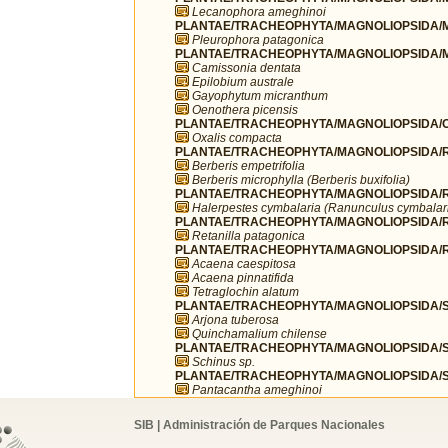
Lecanophora ameghinoi
PLANTAE/TRACHEOPHYTA/MAGNOLIOPSIDA/M
Pleurophora patagonica
PLANTAE/TRACHEOPHYTA/MAGNOLIOPSIDA/M
Camissonia dentata
Epilobium australe
Gayophytum micranthum
Oenothera picensis
PLANTAE/TRACHEOPHYTA/MAGNOLIOPSIDA/OX
Oxalis compacta
PLANTAE/TRACHEOPHYTA/MAGNOLIOPSIDA/R
Berberis empetrifolia
Berberis microphylla (Berberis buxifolia)
PLANTAE/TRACHEOPHYTA/MAGNOLIOPSIDA/R
Halerpestes cymbalaria (Ranunculus cymbalar
PLANTAE/TRACHEOPHYTA/MAGNOLIOPSIDA/
Retanilla patagonica
PLANTAE/TRACHEOPHYTA/MAGNOLIOPSIDA/R
Acaena caespitosa
Acaena pinnatifida
Tetraglochin alatum
PLANTAE/TRACHEOPHYTA/MAGNOLIOPSIDA/SA
Arjona tuberosa
Quinchamalium chilense
PLANTAE/TRACHEOPHYTA/MAGNOLIOPSIDA/SA
Schinus sp.
PLANTAE/TRACHEOPHYTA/MAGNOLIOPSIDA/S
Pantacantha ameghinoi
SIB | Administración de Parques Nacionales