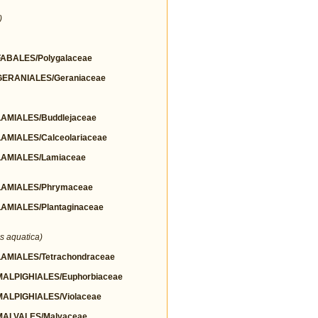
)
BALES/Polygalaceae
ERANIALES/Geraniaceae
MIALES/Buddlejaceae
MIALES/Calceolariaceae
AMIALES/Lamiaceae
AMIALES/Phrymaceae
MIALES/Plantaginaceae
s aquatica)
MIALES/Tetrachondraceae
LPIGHIALES/Euphorbiaceae
LPIGHIALES/Violaceae
ALVALES/Malvaceae