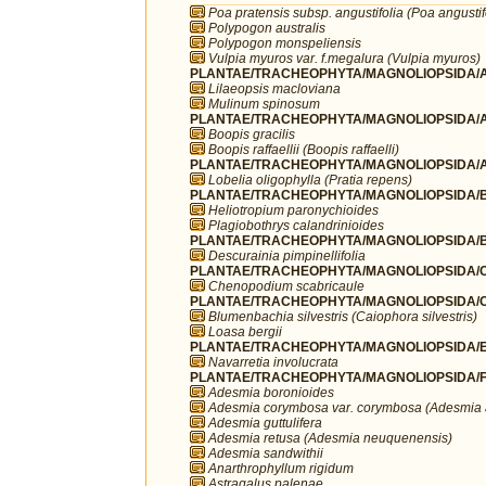
Poa pratensis subsp. angustifolia (Poa angustif
Polypogon australis
Polypogon monspeliensis
Vulpia myuros var. f.megalura (Vulpia myuros)
PLANTAE/TRACHEOPHYTA/MAGNOLIOPSIDA/AP
Lilaeopsis macloviana
Mulinum spinosum
PLANTAE/TRACHEOPHYTA/MAGNOLIOPSIDA/A
Boopis gracilis
Boopis raffaellii (Boopis raffaelli)
PLANTAE/TRACHEOPHYTA/MAGNOLIOPSIDA/A
Lobelia oligophylla (Pratia repens)
PLANTAE/TRACHEOPHYTA/MAGNOLIOPSIDA/B
Heliotropium paronychioides
Plagiobothrys calandrinioides
PLANTAE/TRACHEOPHYTA/MAGNOLIOPSIDA/B
Descurainia pimpinellifolia
PLANTAE/TRACHEOPHYTA/MAGNOLIOPSIDA/C
Chenopodium scabricaule
PLANTAE/TRACHEOPHYTA/MAGNOLIOPSIDA/C
Blumenbachia silvestris (Caiophora silvestris)
Loasa bergii
PLANTAE/TRACHEOPHYTA/MAGNOLIOPSIDA/ER
Navarretia involucrata
PLANTAE/TRACHEOPHYTA/MAGNOLIOPSIDA/F
Adesmia boronioides
Adesmia corymbosa var. corymbosa (Adesmia 
Adesmia guttulifera
Adesmia retusa (Adesmia neuquenensis)
Adesmia sandwithii
Anarthrophyllum rigidum
Astragalus palenae