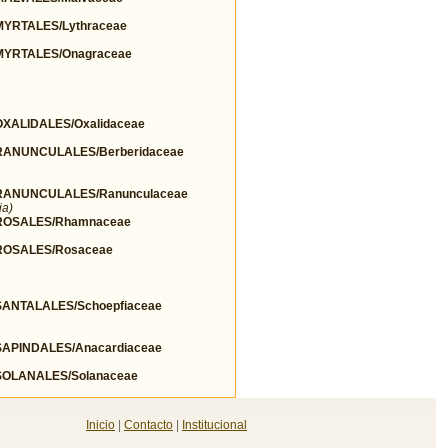
YRTALES/Lythraceae
YRTALES/Onagraceae
ALIDALES/Oxalidaceae
ANUNCULALES/Berberidaceae
ANUNCULALES/Ranunculaceae
ia)
ROSALES/Rhamnaceae
OSALES/Rosaceae
NTALALES/Schoepfiaceae
PINDALES/Anacardiaceae
OLANALES/Solanaceae
Inicio
|
Contacto
|
Institucional