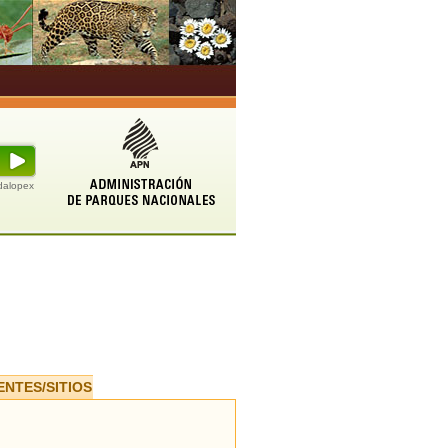
udalopex
ENTES/SITIOS