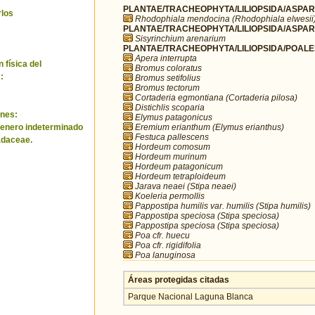
PLANTAE/TRACHEOPHYTA/LILIOPSIDA/ASPARA
rlos
Rhodophiala mendocina (Rhodophiala elwesii
PLANTAE/TRACHEOPHYTA/LILIOPSIDA/ASPARA
Sisyrinchium arenarium
PLANTAE/TRACHEOPHYTA/LILIOPSIDA/POALE
Apera interrupta
 física del
Bromus coloratus
:
Bromus setifolius
Bromus tectorum
Cortaderia egmontiana (Cortaderia pilosa)
Distichlis scoparia
nes:
Elymus patagonicus
Eremium erianthum (Elymus erianthus)
genero indeterminado
Festuca pallescens
adaceae.
Hordeum comosum
Hordeum murinum
Hordeum patagonicum
Hordeum tetraploideum
Jarava neaei (Stipa neaei)
Koeleria permollis
Pappostipa humilis var. humilis (Stipa humilis)
Pappostipa speciosa (Stipa speciosa)
Pappostipa speciosa (Stipa speciosa)
Poa cfr. huecu
Poa cfr. rigidifolia
Poa lanuginosa
Áreas protegidas citadas
Parque Nacional Laguna Blanca