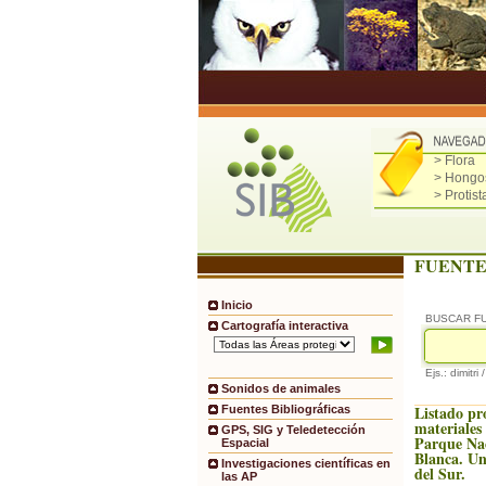
> Flora
> Hongo
> Protist
FUENTE
Inicio
BUSCAR F
Cartografía interactiva
Ejs.: dimitri 
Sonidos de animales
Listado pr
Fuentes Bibliográficas
materiales
GPS, SIG y Teledetección
Parque Na
Espacial
Blanca. Un
Investigaciones científicas en
del Sur.
las AP