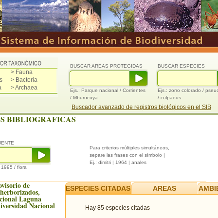
BUSCAR AREAS PROTEGIDAS
BUSCAR ESPECIES
> Fauna
s
> Bacteria
a
> Archaea
Ejs.: Parque nacional / Corrientes
Ejs.: zorro colorado / pse
/ Mburucuya
/ culpaeus
Buscador avanzado de registros biológicos en el SIB
S BIBLIOGRAFICAS
UENTE
Para criterios múltiples simultáneos,
separe las frases con el símbolo |
Ej.: dimitri | 1964 | anales
/ 1995 / flora
ovisorio de
ESPECIES CITADAS
AREAS
AMBI
 herborizados,
cional Laguna
iversidad Nacional
Hay 85 especies citadas