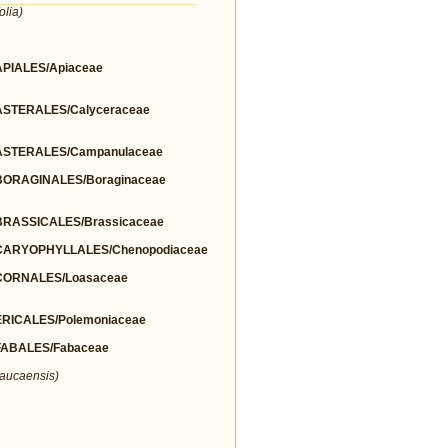
olia)
IALES/Apiaceae
STERALES/Calyceraceae
STERALES/Campanulaceae
ORAGINALES/Boraginaceae
RASSICALES/Brassicaceae
ARYOPHYLLALES/Chenopodiaceae
ORNALES/Loasaceae
ICALES/Polemoniaceae
ABALES/Fabaceae
aucaensis)