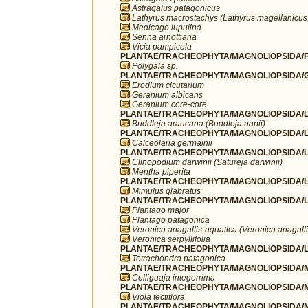
Astragalus patagonicus
Lathyrus macrostachys (Lathyrus magellanicus
Medicago lupulina
Senna arnottiana
Vicia pampicola
PLANTAE/TRACHEOPHYTA/MAGNOLIOPSIDA/FA
Polygala sp.
PLANTAE/TRACHEOPHYTA/MAGNOLIOPSIDA/G
Erodium cicutarium
Geranium albicans
Geranium core-core
PLANTAE/TRACHEOPHYTA/MAGNOLIOPSIDA/LA
Buddleja araucana (Buddleja napii)
PLANTAE/TRACHEOPHYTA/MAGNOLIOPSIDA/LA
Calceolaria germainii
PLANTAE/TRACHEOPHYTA/MAGNOLIOPSIDA/L
Clinopodium darwinii (Satureja darwinii)
Mentha piperita
PLANTAE/TRACHEOPHYTA/MAGNOLIOPSIDA/L
Mimulus glabratus
PLANTAE/TRACHEOPHYTA/MAGNOLIOPSIDA/LA
Plantago major
Plantago patagonica
Veronica anagallis-aquatica (Veronica anagalli
Veronica serpyllifolia
PLANTAE/TRACHEOPHYTA/MAGNOLIOPSIDA/LA
Tetrachondra patagonica
PLANTAE/TRACHEOPHYTA/MAGNOLIOPSIDA/MA
Colliguaja integerrima
PLANTAE/TRACHEOPHYTA/MAGNOLIOPSIDA/MA
Viola tectiflora
PLANTAE/TRACHEOPHYTA/MAGNOLIOPSIDA/M