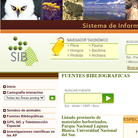
BUSCA
> Flora
> Fauna
> Hongos
> Bacteria
> Protista
> Archaea
Ejs.: Pa
/ Mburu
Buscad
FUENTES BIBLIOGRAFICAS
Inicio
BUSCAR FUENTE
Cartografía interactiva
Ejs.: dimitri / 1995 / flora
Sonidos de animales
Listado provisorio de
Fuentes Bibliográficas
ESPEC
materiales herborizados,
GPS, SIG y Teledetección
Parque Nacional Laguna
Espacial
Blanca. Universidad Nacional
H
Investigaciones científicas en
del Sur.
las AP