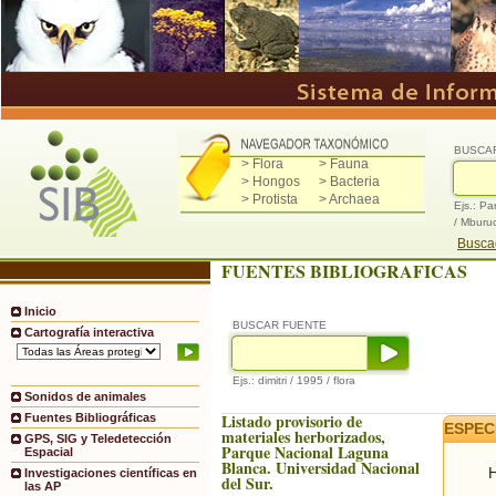
BUSCA
> Flora
> Fauna
> Hongos
> Bacteria
> Protista
> Archaea
Ejs.: Pa
/ Mburu
Buscad
FUENTES BIBLIOGRAFICAS
Inicio
BUSCAR FUENTE
Cartografía interactiva
Ejs.: dimitri / 1995 / flora
Sonidos de animales
Listado provisorio de
Fuentes Bibliográficas
ESPEC
materiales herborizados,
GPS, SIG y Teledetección
Parque Nacional Laguna
Espacial
Blanca. Universidad Nacional
H
Investigaciones científicas en
del Sur.
las AP