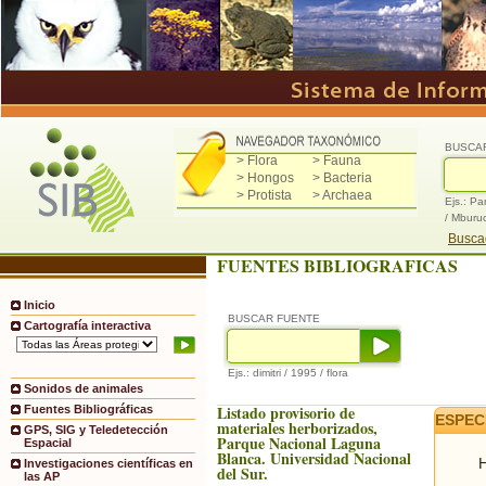
BUSCA
> Flora
> Fauna
> Hongos
> Bacteria
> Protista
> Archaea
Ejs.: Pa
/ Mburu
Buscad
FUENTES BIBLIOGRAFICAS
Inicio
BUSCAR FUENTE
Cartografía interactiva
Ejs.: dimitri / 1995 / flora
Sonidos de animales
Listado provisorio de
Fuentes Bibliográficas
ESPEC
materiales herborizados,
GPS, SIG y Teledetección
Parque Nacional Laguna
Espacial
Blanca. Universidad Nacional
H
Investigaciones científicas en
del Sur.
las AP