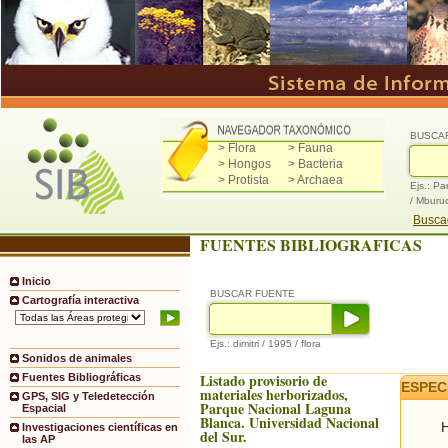
BUSCA
> Flora
> Fauna
> Hongos
> Bacteria
> Protista
> Archaea
Ejs.: Pa
/ Mburu
Buscad
FUENTES BIBLIOGRAFICAS
Inicio
BUSCAR FUENTE
Cartografía interactiva
Ejs.: dimitri / 1995 / flora
Sonidos de animales
Listado provisorio de
Fuentes Bibliográficas
ESPEC
materiales herborizados,
GPS, SIG y Teledetección
Parque Nacional Laguna
Espacial
Blanca. Universidad Nacional
H
Investigaciones científicas en
del Sur.
las AP