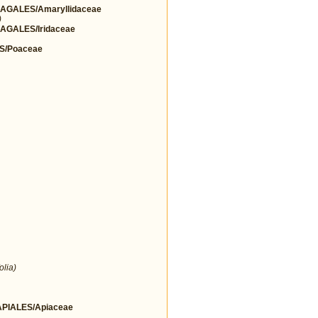
GALES/Amaryllidaceae
)
GALES/Iridaceae
S/Poaceae
olia)
IALES/Apiaceae