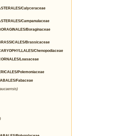
STERALES/Calyceraceae
STERALES/Campanulaceae
ORAGINALES/Boraginaceae
RASSICALES/Brassicaceae
ARYOPHYLLALES/Chenopodiaceae
ORNALES/Loasaceae
ICALES/Polemoniaceae
ABALES/Fabaceae
aucaensis)
)
BALES/Polygalaceae