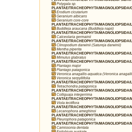
Polygala sp.
PLANTAE/TRACHEOPHYTA/MAGNOLIOPSIDA/G
Erodium cicutarium
Geranium albicans
Geranium core-core
PLANTAE/TRACHEOPHYTA/MAGNOLIOPSIDA/LA
Buddleja araucana (Buddleja napii)
PLANTAE/TRACHEOPHYTA/MAGNOLIOPSIDA/LA
Calceolaria germainii
PLANTAE/TRACHEOPHYTA/MAGNOLIOPSIDA/L
Clinopodium darwinii (Satureja darwinii)
Mentha piperita
PLANTAE/TRACHEOPHYTA/MAGNOLIOPSIDA/L
Mimulus glabratus
PLANTAE/TRACHEOPHYTA/MAGNOLIOPSIDA/LA
Plantago major
Plantago patagonica
Veronica anagallis-aquatica (Veronica anagalli
Veronica serpyllifolia
PLANTAE/TRACHEOPHYTA/MAGNOLIOPSIDA/LA
Tetrachondra patagonica
PLANTAE/TRACHEOPHYTA/MAGNOLIOPSIDA/MA
Colliguaja integerrima
PLANTAE/TRACHEOPHYTA/MAGNOLIOPSIDA/MA
Viola tectiflora
PLANTAE/TRACHEOPHYTA/MAGNOLIOPSIDA/M
Lecanophora ameghinoi
PLANTAE/TRACHEOPHYTA/MAGNOLIOPSIDA/M
Pleurophora patagonica
PLANTAE/TRACHEOPHYTA/MAGNOLIOPSIDA/M
Camissonia dentata
Epilobium australe