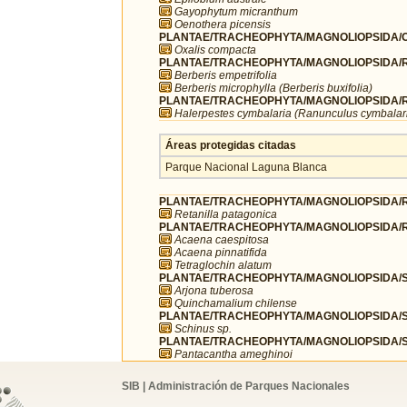
Gayophytum micranthum
Oenothera picensis
PLANTAE/TRACHEOPHYTA/MAGNOLIOPSIDA/OX
Oxalis compacta
PLANTAE/TRACHEOPHYTA/MAGNOLIOPSIDA/R
Berberis empetrifolia
Berberis microphylla (Berberis buxifolia)
PLANTAE/TRACHEOPHYTA/MAGNOLIOPSIDA/R
Halerpestes cymbalaria (Ranunculus cymbalar
Áreas protegidas citadas
Parque Nacional Laguna Blanca
PLANTAE/TRACHEOPHYTA/MAGNOLIOPSIDA/
Retanilla patagonica
PLANTAE/TRACHEOPHYTA/MAGNOLIOPSIDA/R
Acaena caespitosa
Acaena pinnatifida
Tetraglochin alatum
PLANTAE/TRACHEOPHYTA/MAGNOLIOPSIDA/SA
Arjona tuberosa
Quinchamalium chilense
PLANTAE/TRACHEOPHYTA/MAGNOLIOPSIDA/SA
Schinus sp.
PLANTAE/TRACHEOPHYTA/MAGNOLIOPSIDA/S
Pantacantha ameghinoi
SIB | Administración de Parques Nacionales