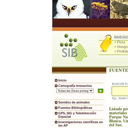
> Flora
> Hongo
> Protist
FUENTE
Inicio
BUSCAR F
Cartografía interactiva
Ejs.: dimitri 
Sonidos de animales
Listado pr
Fuentes Bibliográficas
materiales
GPS, SIG y Teledetección
Parque Na
Espacial
Blanca. Un
Investigaciones científicas en
del Sur.
las AP