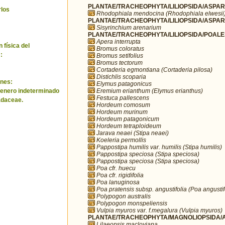
PLANTAE/TRACHEOPHYTA/LILIOPSIDA/ASPARA
rlos
Rhodophiala mendocina (Rhodophiala elwesii
PLANTAE/TRACHEOPHYTA/LILIOPSIDA/ASPARA
Sisyrinchium arenarium
PLANTAE/TRACHEOPHYTA/LILIOPSIDA/POALE
Apera interrupta
 física del
Bromus coloratus
:
Bromus setifolius
Bromus tectorum
Cortaderia egmontiana (Cortaderia pilosa)
Distichlis scoparia
nes:
Elymus patagonicus
Eremium erianthum (Elymus erianthus)
genero indeterminado
Festuca pallescens
adaceae.
Hordeum comosum
Hordeum murinum
Hordeum patagonicum
Hordeum tetraploideum
Jarava neaei (Stipa neaei)
Koeleria permollis
Pappostipa humilis var. humilis (Stipa humilis)
Pappostipa speciosa (Stipa speciosa)
Pappostipa speciosa (Stipa speciosa)
Poa cfr. huecu
Poa cfr. rigidifolia
Poa lanuginosa
Poa pratensis subsp. angustifolia (Poa angustif
Polypogon australis
Polypogon monspeliensis
Vulpia myuros var. f.megalura (Vulpia myuros)
PLANTAE/TRACHEOPHYTA/MAGNOLIOPSIDA/AP
Lilaeopsis macloviana