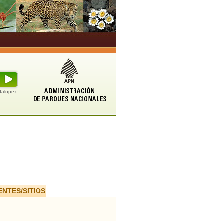
udalopex
ENTES/SITIOS