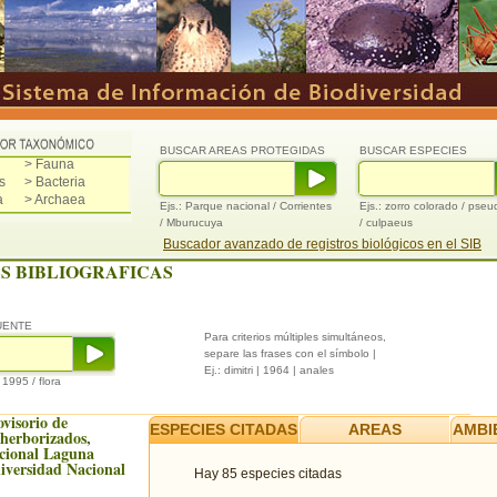
BUSCAR AREAS PROTEGIDAS
BUSCAR ESPECIES
> Fauna
s
> Bacteria
a
> Archaea
Ejs.: Parque nacional / Corrientes
Ejs.: zorro colorado / pse
/ Mburucuya
/ culpaeus
Buscador avanzado de registros biológicos en el SIB
S BIBLIOGRAFICAS
UENTE
Para criterios múltiples simultáneos,
separe las frases con el símbolo |
Ej.: dimitri | 1964 | anales
/ 1995 / flora
ovisorio de
ESPECIES CITADAS
AREAS
AMBI
 herborizados,
cional Laguna
iversidad Nacional
Hay 85 especies citadas