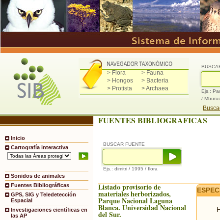
BUSCA
> Flora
> Fauna
> Hongos
> Bacteria
> Protista
> Archaea
Ejs.: Pa
/ Mburu
Buscad
FUENTES BIBLIOGRAFICAS
Inicio
BUSCAR FUENTE
Cartografía interactiva
Ejs.: dimitri / 1995 / flora
Sonidos de animales
Listado provisorio de
Fuentes Bibliográficas
ESPEC
materiales herborizados,
GPS, SIG y Teledetección
Parque Nacional Laguna
Espacial
Blanca. Universidad Nacional
H
Investigaciones científicas en
del Sur.
las AP