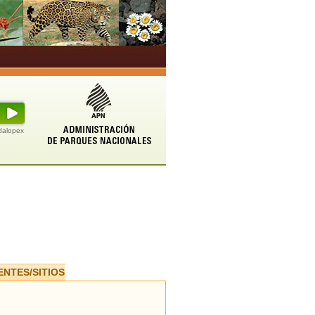
udalopex
ENTES/SITIOS