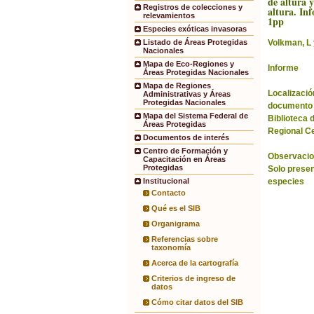
de altura y
Registros de colecciones y
altura. In
relevamientos
1pp
Especies exóticas invasoras
Volkman, L 
Listado de Áreas Protegidas
Nacionales
Mapa de Eco-Regiones y
Informe
Áreas Protegidas Nacionales
Mapa de Regiones
Localización
Administrativas y Áreas
Protegidas Nacionales
documento 
Mapa del Sistema Federal de
Biblioteca 
Áreas Protegidas
Regional C
Documentos de interés
Centro de Formación y
Observacio
Capacitación en Áreas
Protegidas
Solo presen
especies
Institucional
Contacto
Qué es el SIB
Organigrama
Referencias sobre
taxonomía
Acerca de la cartografía
Criterios de ingreso de
datos
Cómo citar datos del SIB