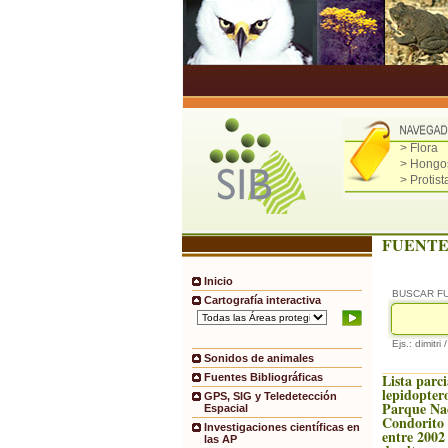
> Flora
> Hongo
> Protist
FUENTE
Inicio
BUSCAR F
Cartografía interactiva
Ejs.: dimitri 
Sonidos de animales
Lista parci
Fuentes Bibliográficas
lepidopter
GPS, SIG y Teledetección
Parque Na
Espacial
Condorito 
Investigaciones científicas en
entre 2002 
las AP