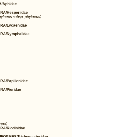
/Aphidae
A/Hesperiidae
hylaeus subsp. phylaeus)
RA/Lycaenidae
RA/Nymphalidae
/Papilionidae
A/Pieridae
ippa)
A/Riodinidae
FORMES/Trichomycteridae