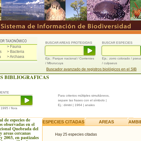
BUSCAR AREAS PROTEGIDAS
BUSCAR ESPECIES
> Fauna
s
> Bacteria
a
> Archaea
Ejs.: Parque nacional / Corrientes
Ejs.: zorro colorado / pse
/ Mburucuya
/ culpaeus
Buscador avanzado de registros biológicos en el SIB
S BIBLIOGRAFICAS
UENTE
Para criterios múltiples simultáneos,
separe las frases con el símbolo |
Ej.: dimitri | 1964 | anales
/ 1995 / flora
al de especies de
ESPECIES CITADAS
AREAS
AMBI
os observadas en el
cional Quebrada del
y areas cercanas
Hay 25 especies citadas
y 2003, en pastizales