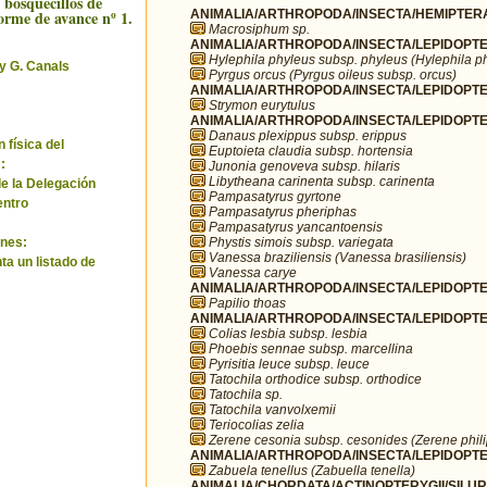
 bosquecillos de
forme de avance nº 1.
ANIMALIA/ARTHROPODA/INSECTA/HEMIPTERA
Macrosiphum sp.
ANIMALIA/ARTHROPODA/INSECTA/LEPIDOPTER
Hylephila phyleus subsp. phyleus (Hylephila p
y G. Canals
Pyrgus orcus (Pyrgus oileus subsp. orcus)
ANIMALIA/ARTHROPODA/INSECTA/LEPIDOPTE
Strymon eurytulus
ANIMALIA/ARTHROPODA/INSECTA/LEPIDOPTE
Danaus plexippus subsp. erippus
 física del
Euptoieta claudia subsp. hortensia
:
Junonia genoveva subsp. hilaris
Libytheana carinenta subsp. carinenta
de la Delegación
Pampasatyrus gyrtone
entro
Pampasatyrus pheriphas
Pampasatyrus yancantoensis
Phystis simois subsp. variegata
nes:
Vanessa braziliensis (Vanessa brasiliensis)
ta un listado de
Vanessa carye
ANIMALIA/ARTHROPODA/INSECTA/LEPIDOPTERA
Papilio thoas
ANIMALIA/ARTHROPODA/INSECTA/LEPIDOPTER
Colias lesbia subsp. lesbia
Phoebis sennae subsp. marcellina
Pyrisitia leuce subsp. leuce
Tatochila orthodice subsp. orthodice
Tatochila sp.
Tatochila vanvolxemii
Teriocolias zelia
Zerene cesonia subsp. cesonides (Zerene phil
ANIMALIA/ARTHROPODA/INSECTA/LEPIDOPTER
Zabuela tenellus (Zabuella tenella)
ANIMALIA/CHORDATA/ACTINOPTERYGII/SILURI