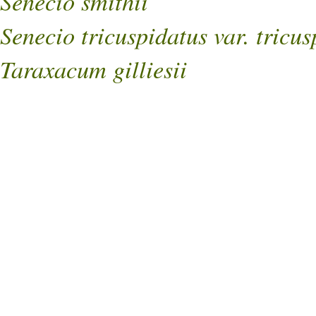
Senecio smithii
Senecio tricuspidatus var. tricus
Taraxacum gilliesii