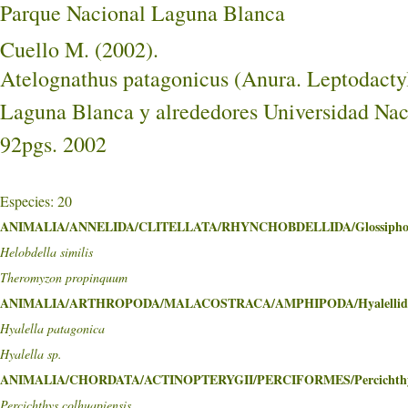
Parque Nacional Laguna Blanca
Cuello M. (2002).
Atelognathus patagonicus (Anura. Leptodactyli
Laguna Blanca y alrededores Universidad Naci
92pgs. 2002
Especies: 20
ANIMALIA/ANNELIDA/CLITELLATA/RHYNCHOBDELLIDA/Glossiphon
Helobdella similis
Theromyzon propinquum
ANIMALIA/ARTHROPODA/MALACOSTRACA/AMPHIPODA/Hyalellid
Hyalella patagonica
Hyalella sp.
ANIMALIA/CHORDATA/ACTINOPTERYGII/PERCIFORMES/Percichthy
Percichthys colhuapiensis