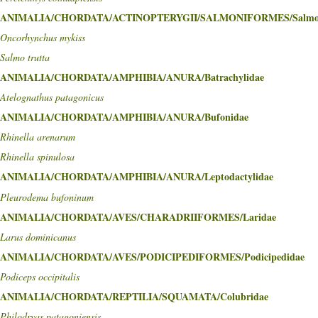
ANIMALIA/CHORDATA/ACTINOPTERYGII/SALMONIFORMES/Salmo
Oncorhynchus mykiss
Salmo trutta
ANIMALIA/CHORDATA/AMPHIBIA/ANURA/Batrachylidae
Atelognathus patagonicus
ANIMALIA/CHORDATA/AMPHIBIA/ANURA/Bufonidae
Rhinella arenarum
Rhinella spinulosa
ANIMALIA/CHORDATA/AMPHIBIA/ANURA/Leptodactylidae
Pleurodema bufoninum
ANIMALIA/CHORDATA/AVES/CHARADRIIFORMES/Laridae
Larus dominicanus
ANIMALIA/CHORDATA/AVES/PODICIPEDIFORMES/Podicipedidae
Podiceps occipitalis
ANIMALIA/CHORDATA/REPTILIA/SQUAMATA/Colubridae
Philodryas patagoniensis