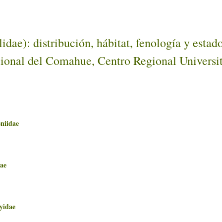
dae): distribución, hábitat, fenología y estad
onal del Comahue, Centro Regional Universita
iidae
ae
idae