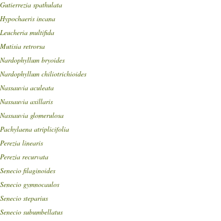
Gutierrezia spathulata
Hypochaeris incana
Leucheria multifida
Mutisia retrorsa
Nardophyllum bryoides
Nardophyllum chiliotrichioides
Nassauvia aculeata
Nassauvia axillaris
Nassauvia glomerulosa
Pachylaena atriplicifolia
Perezia linearis
Perezia recurvata
Senecio filaginoides
Senecio gymnocaulos
Senecio steparius
Senecio subumbellatus