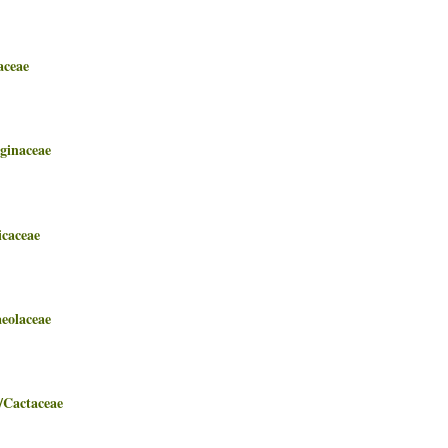
ceae
inaceae
aceae
olaceae
actaceae