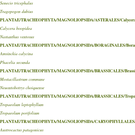
Senecio tricephalus
Tragopogon dubius
PLANTAE/TRACHEOPHYTA/MAGNOLIOPSIDA/ASTERALES/Calycera
Calycera boopidea
Nastanthus ventosus
PLANTAE/TRACHEOPHYTA/MAGNOLIOPSIDA/BORAGINALES/Borag
Amsinckia calycina
Phacelia secunda
PLANTAE/TRACHEOPHYTA/MAGNOLIOPSIDA/BRASSICALES/Brassic
Mostacillastrum commune
Neuontobotrys choiquense
PLANTAE/TRACHEOPHYTA/MAGNOLIOPSIDA/BRASSICALES/Tropae
Tropaeolum leptophyllum
Tropaeolum porifolium
PLANTAE/TRACHEOPHYTA/MAGNOLIOPSIDA/CARYOPHYLLALES/C
Austrocactus patagonicus