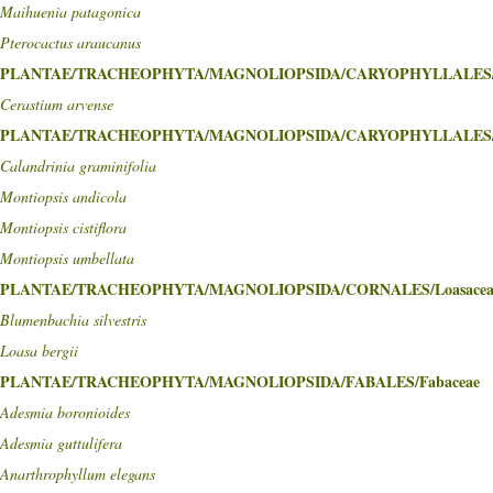
Maihuenia patagonica
Pterocactus araucanus
PLANTAE/TRACHEOPHYTA/MAGNOLIOPSIDA/CARYOPHYLLALES/Ca
Cerastium arvense
PLANTAE/TRACHEOPHYTA/MAGNOLIOPSIDA/CARYOPHYLLALES/M
Calandrinia graminifolia
Montiopsis andicola
Montiopsis cistiflora
Montiopsis umbellata
PLANTAE/TRACHEOPHYTA/MAGNOLIOPSIDA/CORNALES/Loasacea
Blumenbachia silvestris
Loasa bergii
PLANTAE/TRACHEOPHYTA/MAGNOLIOPSIDA/FABALES/Fabaceae
Adesmia boronioides
Adesmia guttulifera
Anarthrophyllum elegans