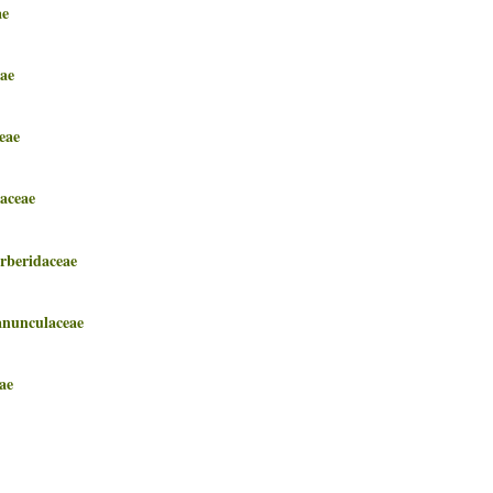
e
ae
eae
ceae
eridaceae
nculaceae
ae