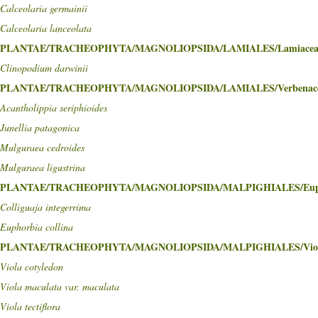
Calceolaria germainii
Calceolaria lanceolata
PLANTAE/TRACHEOPHYTA/MAGNOLIOPSIDA/LAMIALES/Lamiacea
Clinopodium darwinii
PLANTAE/TRACHEOPHYTA/MAGNOLIOPSIDA/LAMIALES/Verbenac
Acantholippia seriphioides
Junellia patagonica
Mulguraea cedroides
Mulguraea ligustrina
PLANTAE/TRACHEOPHYTA/MAGNOLIOPSIDA/MALPIGHIALES/Euph
Colliguaja integerrima
Euphorbia collina
PLANTAE/TRACHEOPHYTA/MAGNOLIOPSIDA/MALPIGHIALES/Viol
Viola cotyledon
Viola maculata var. maculata
Viola tectiflora