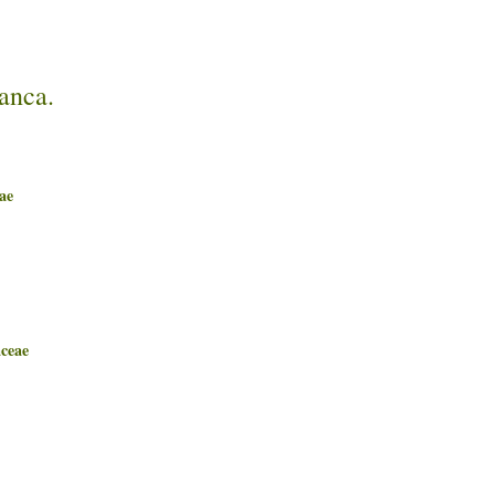
anca.
ae
ceae