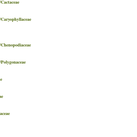
actaceae
ryophyllaceae
enopodiaceae
lygonaceae
e
ae
ceae