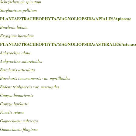
Schizachyrium spicatum
Sorghastrum pellitum
PLANTAE/TRACHEOPHYTA/MAGNOLIOPSIDA/APIALES/Apiaceae
Bowlesia lobata
Eryngium horridum
PLANTAE/TRACHEOPHYTA/MAGNOLIOPSIDA/ASTERALES/Asterace
Achyrocline alata
Achyrocline satureioides
Baccharis articulata
Baccharis tucumanensis var. myrtilloides
Bidens triplinervia var. macrantha
Conyza bonariensis
Conyza burkartii
Facelis retusa
Gamochaeta calviceps
Gamochaeta filaginea