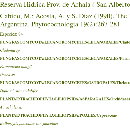
Reserva Hidrica Prov. de Achala ( San Al
Cabido, M.; Acosta, A. y S. Diaz (1990). The 
Argentina. Phytocoenologia 19(2):267-281
Especies: 84
FUNGI/ASCOMYCOTA/LECANOROMYCETES/LECANORALES/Cladon
Cladonia sp.
FUNGI/ASCOMYCOTA/LECANOROMYCETES/LECANORALES/Parmel
Parmotrema bangii
Usnea sp.
FUNGI/ASCOMYCOTA/LECANOROMYCETES/OSTROPALES/Thelotre
Diploschistes nodulifer
PLANTAE/TRACHEOPHYTA/LILIOPSIDA/ASPARAGALES/Orchidacea
Aa achalensis
PLANTAE/TRACHEOPHYTA/LILIOPSIDA/POALES/Cyperaceae
Bulbostylis juncoides var. juncoides