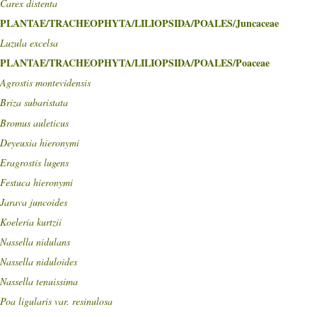
Carex distenta
PLANTAE/TRACHEOPHYTA/LILIOPSIDA/POALES/Juncaceae
Luzula excelsa
PLANTAE/TRACHEOPHYTA/LILIOPSIDA/POALES/Poaceae
Agrostis montevidensis
Briza subaristata
Bromus auleticus
Deyeuxia hieronymi
Eragrostis lugens
Festuca hieronymi
Jarava juncoides
Koeleria kurtzii
Nassella nidulans
Nassella niduloides
Nassella tenuissima
Poa ligularis var. resinulosa