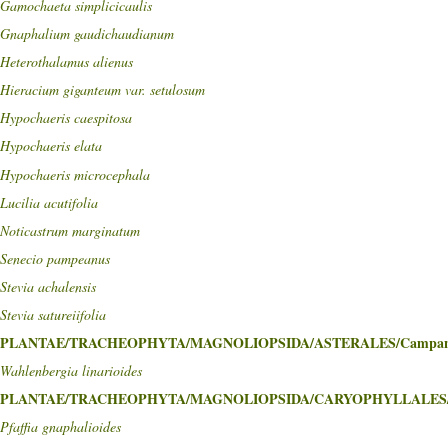
Gamochaeta simplicicaulis
Gnaphalium gaudichaudianum
Heterothalamus alienus
Hieracium giganteum var. setulosum
Hypochaeris caespitosa
Hypochaeris elata
Hypochaeris microcephala
Lucilia acutifolia
Noticastrum marginatum
Senecio pampeanus
Stevia achalensis
Stevia satureiifolia
PLANTAE/TRACHEOPHYTA/MAGNOLIOPSIDA/ASTERALES/Campanu
Wahlenbergia linarioides
PLANTAE/TRACHEOPHYTA/MAGNOLIOPSIDA/CARYOPHYLLALES/A
Pfaffia gnaphalioides