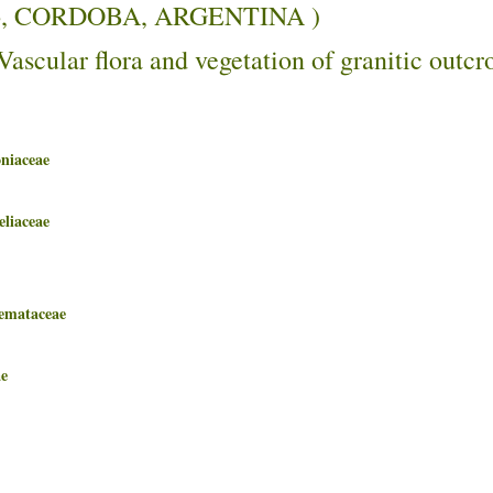
berto, CORDOBA, ARGENTINA )
Vascular flora and vegetation of granitic outc
iaceae
iaceae
mataceae
e