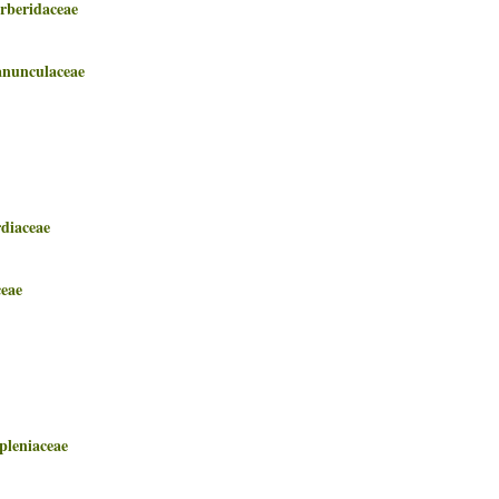
eridaceae
nculaceae
iaceae
eae
eniaceae