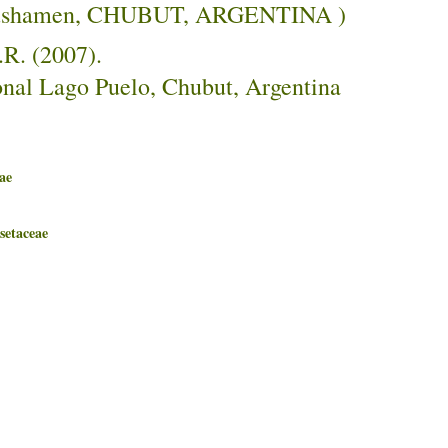
( Cushamen, CHUBUT, ARGENTINA )
.R. (2007).
ional Lago Puelo, Chubut, Argentina
ae
taceae