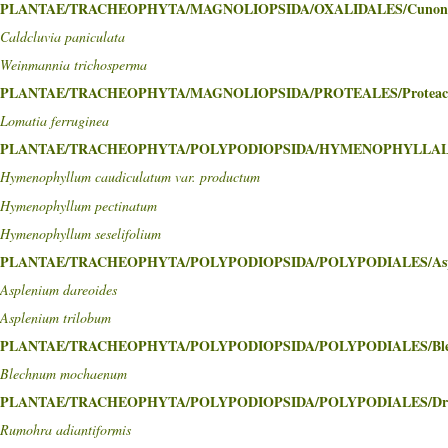
PLANTAE/TRACHEOPHYTA/MAGNOLIOPSIDA/OXALIDALES/Cunoni
Caldcluvia paniculata
Weinmannia trichosperma
PLANTAE/TRACHEOPHYTA/MAGNOLIOPSIDA/PROTEALES/Proteac
Lomatia ferruginea
PLANTAE/TRACHEOPHYTA/POLYPODIOPSIDA/HYMENOPHYLLALES/
Hymenophyllum caudiculatum var. productum
Hymenophyllum pectinatum
Hymenophyllum seselifolium
PLANTAE/TRACHEOPHYTA/POLYPODIOPSIDA/POLYPODIALES/Aspl
Asplenium dareoides
Asplenium trilobum
PLANTAE/TRACHEOPHYTA/POLYPODIOPSIDA/POLYPODIALES/Blec
Blechnum mochaenum
PLANTAE/TRACHEOPHYTA/POLYPODIOPSIDA/POLYPODIALES/Dryop
Rumohra adiantiformis