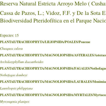
Reserva Natural Estricta Arroyo Melo ( C
Cassa de Pazos, L.; Vidoz, F.F. y De la Sota E
Biodiversidad Pteridofítica en el Parque Nac
Especies: 15
PLANTAE/TRACHEOPHYTA/LILIOPSIDA/POALES/Poaceae
Chusquea culeou
PLANTAE/TRACHEOPHYTA/MAGNOLIOPSIDA/ASTERALES/Asterace
Archidasyphyllum diacanthoides
PLANTAE/TRACHEOPHYTA/MAGNOLIOPSIDA/FAGALES/Nothofagac
Nothofagus dombeyi
PLANTAE/TRACHEOPHYTA/MAGNOLIOPSIDA/LAURALES/Monimiac
Laureliopsis philippiana
PLANTAE/TRACHEOPHYTA/MAGNOLIOPSIDA/MYRTALES/Myrtace
Myrceugenia planipes