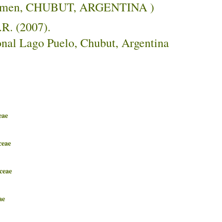
ushamen, CHUBUT, ARGENTINA )
.R. (2007).
ional Lago Puelo, Chubut, Argentina
ae
eae
eae
ae