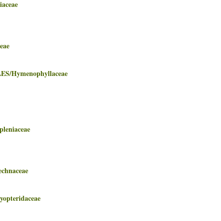
aceae
eae
Hymenophyllaceae
eniaceae
hnaceae
teridaceae