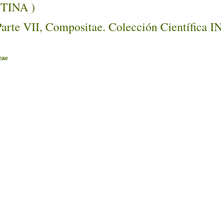
NTINA )
Parte VII, Compositae. Colección Científica 
ae