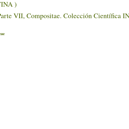
TINA )
Parte VII, Compositae. Colección Científica 
ae