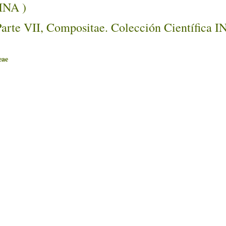
INA )
Parte VII, Compositae. Colección Científica 
ae